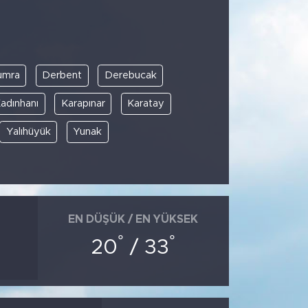
umra
Derbent
Derebucak
adınhanı
Karapınar
Karatay
Yalıhüyük
Yunak
EN DÜŞÜK / EN YÜKSEK
°
°
20
/ 33