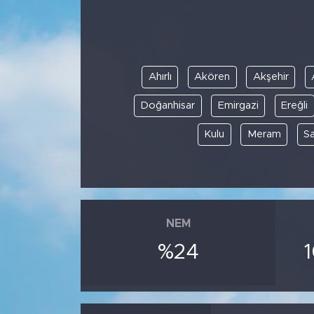
Ahırlı
Akören
Akşehir
Doğanhisar
Emirgazi
Ereğli
Kulu
Meram
S
NEM
%24