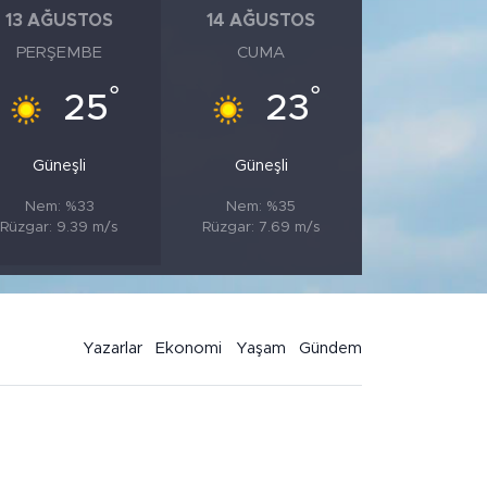
13 AĞUSTOS
14 AĞUSTOS
PERŞEMBE
CUMA
°
°
25
23
Güneşli
Güneşli
Nem: %33
Nem: %35
Rüzgar: 9.39 m/s
Rüzgar: 7.69 m/s
Yazarlar
Ekonomi
Yaşam
Gündem