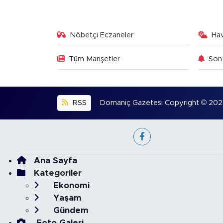
Nöbetçi Eczaneler
Ha
Tüm Manşetler
Son 
RSS
Domaniç Gazetesi Copyright © 2022. 
Ana Sayfa
Kategoriler
Ekonomi
Yaşam
Gündem
Foto Galeri