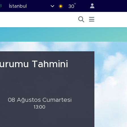
°
İstanbul
8
30
2
8
3
4
8
 Durumu Tahmini
08 Ağustos Cumartesi
13:00