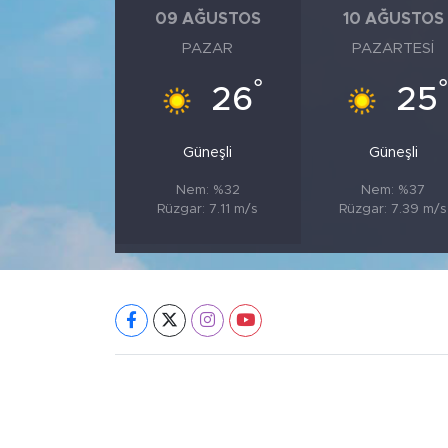
09 AĞUSTOS
10 AĞUSTOS
PAZAR
PAZARTESI
°
26
25
Güneşli
Güneşli
Nem: %32
Nem: %37
Rüzgar: 7.11 m/s
Rüzgar: 7.39 m/s