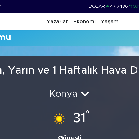
r
DOLAR
47,7436
%0.1
EURO
55,2510
%0.3
Yazarlar
Ekonomi
Yaşam
STERLİN
64,4811
%0.3
umu
GRAM ALTIN
6660.55
%0.0
BİST100
13.779
%-1
BITCOIN
64.944,08
%-0.1
, Yarın ve 1 Haftalık Hava
Konya
°
31
Güneşli