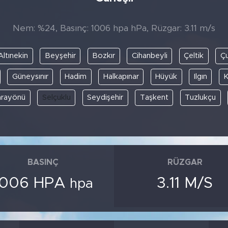
Nem: %24, Basınç: 1006 hpa hPa, Rüzgar: 3.11 m/s
Altınekin
Beyşehir
Bozkır
Cihanbeyli
Çeltik
Ç
Güneysınır
Hadim
Halkapınar
Hüyük
Ilgın
K
arayönü
Selçuklu
Seydişehir
Taşkent
Tuzlukçu
BASINÇ
RÜZGAR
1006 HPA
3.11 M/S
hpa