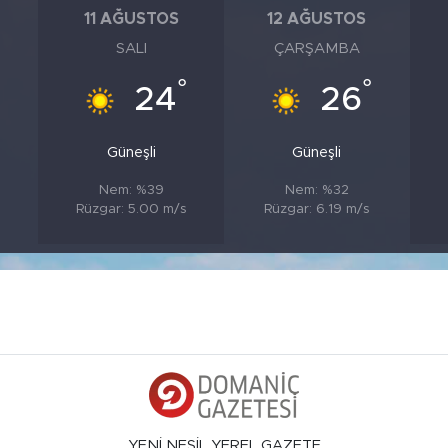
11 AĞUSTOS
12 AĞUSTOS
SALI
ÇARŞAMBA
°
°
°
24
26
Güneşli
Güneşli
Nem: %39
Nem: %32
Rüzgar: 5.00 m/s
Rüzgar: 6.19 m/s
YENİ NESİL YEREL GAZETE