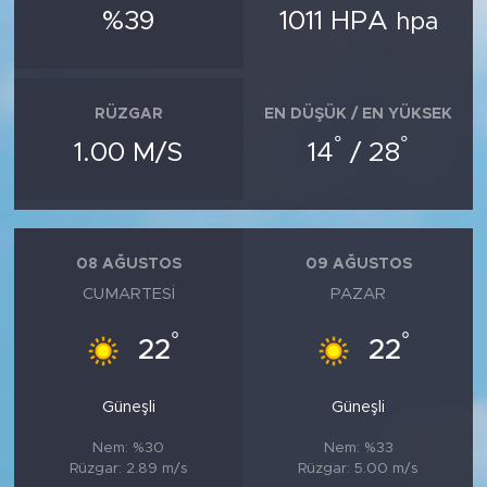
%39
1011 HPA
hpa
RÜZGAR
EN DÜŞÜK / EN YÜKSEK
°
°
1.00 M/S
14
/ 28
08 AĞUSTOS
09 AĞUSTOS
CUMARTESI
PAZAR
°
°
22
22
Güneşli
Güneşli
Nem: %30
Nem: %33
Rüzgar: 2.89 m/s
Rüzgar: 5.00 m/s