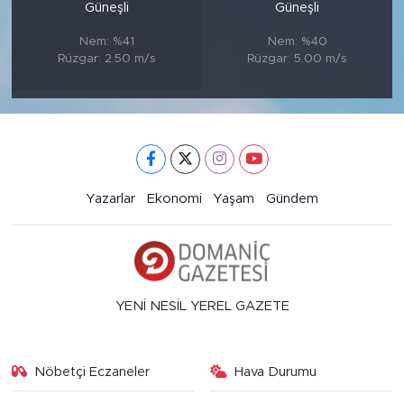
Güneşli
Güneşli
Nem: %41
Nem: %40
Rüzgar: 2.50 m/s
Rüzgar: 5.00 m/s
Yazarlar
Ekonomi
Yaşam
Gündem
YENİ NESİL YEREL GAZETE
Nöbetçi Eczaneler
Hava Durumu