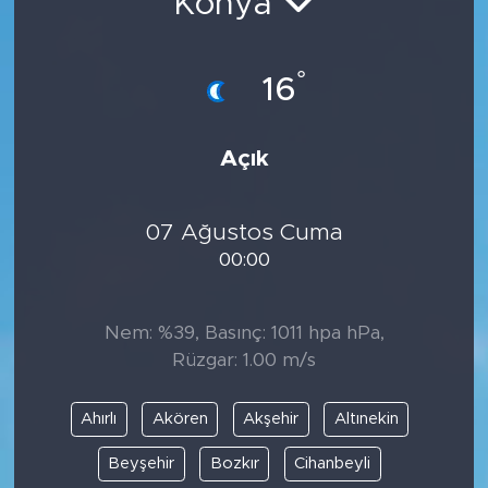
Konya
°
16
Açık
07 Ağustos Cuma
00:00
Nem: %39, Basınç: 1011 hpa hPa,
Rüzgar: 1.00 m/s
Ahırlı
Akören
Akşehir
Altınekin
Beyşehir
Bozkır
Cihanbeyli