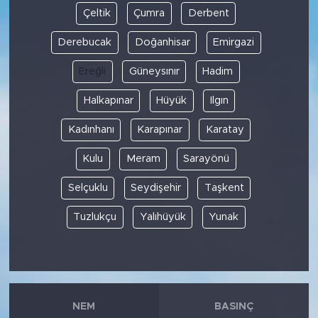
Çeltik
Çumra
Derbent
Derebucak
Doğanhisar
Emirgazi
Ereğli
Güneysınır
Hadim
Halkapınar
Hüyük
Ilgın
Kadınhanı
Karapınar
Karatay
Kulu
Meram
Sarayönü
Selçuklu
Seydişehir
Taşkent
Tuzlukçu
Yalıhüyük
Yunak
NEM
BASINÇ