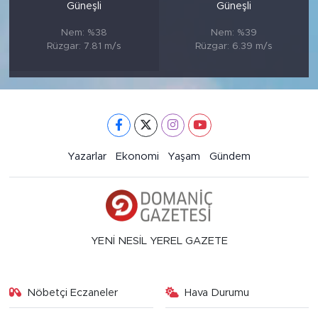
Güneşli
Güneşli
Nem: %38
Nem: %39
Rüzgar: 7.81 m/s
Rüzgar: 6.39 m/s
Yazarlar
Ekonomi
Yaşam
Gündem
YENİ NESİL YEREL GAZETE
Nöbetçi Eczaneler
Hava Durumu