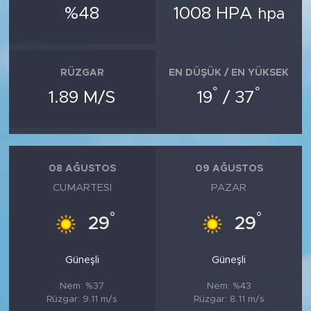
%48
1008 HPA
hpa
RÜZGAR
EN DÜŞÜK / EN YÜKSEK
°
°
1.89 M/S
19
/ 37
08 AĞUSTOS
09 AĞUSTOS
CUMARTESI
PAZAR
°
°
29
29
Güneşli
Güneşli
Nem: %37
Nem: %43
Rüzgar: 9.11 m/s
Rüzgar: 8.11 m/s