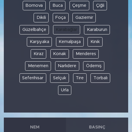
Bornova
Buca
Çeşme
Çiğli
Dikili
Foça
Gaziemir
Güzelbahçe
Karabağlar
Karaburun
Karşıyaka
Kemalpaşa
Kınık
Kiraz
Konak
Menderes
Menemen
Narlıdere
Ödemiş
Seferihisar
Selçuk
Tire
Torbalı
Urla
NEM
BASINÇ