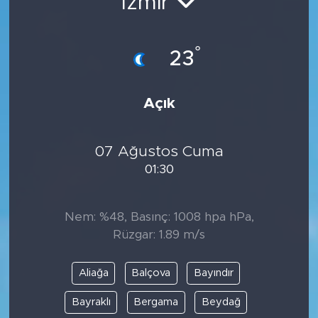
İzmir
°
23
Açık
07 Ağustos Cuma
01:30
Nem: %48, Basınç: 1008 hpa hPa,
Rüzgar: 1.89 m/s
Aliağa
Balçova
Bayındır
Bayraklı
Bergama
Beydağ