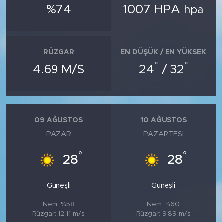
%74
1007 HPA
hpa
RÜZGAR
EN DÜŞÜK / EN YÜKSEK
°
°
4.69 M/S
24
/ 32
09 AĞUSTOS
10 AĞUSTOS
PAZAR
PAZARTESI
°
°
28
28
Güneşli
Güneşli
Nem: %58
Nem: %60
Rüzgar: 12.11 m/s
Rüzgar: 9.89 m/s