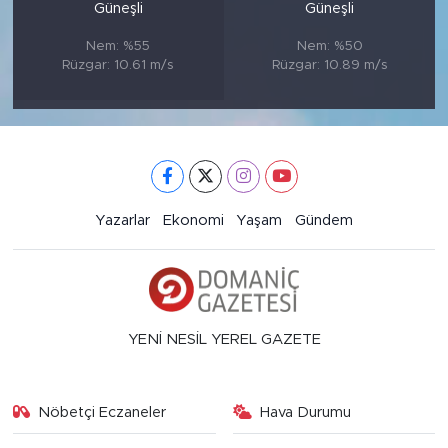
Güneşli
Güneşli
Nem: %55
Nem: %50
Rüzgar: 10.61 m/s
Rüzgar: 10.89 m/s
Yazarlar
Ekonomi
Yaşam
Gündem
YENİ NESİL YEREL GAZETE
Nöbetçi Eczaneler
Hava Durumu