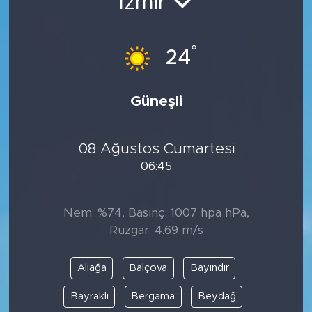
İzmir
°
24
Güneşli
08 Ağustos Cumartesi
06:45
Nem: %74, Basınç: 1007 hpa hPa,
Rüzgar: 4.69 m/s
Aliağa
Balçova
Bayındır
Bayraklı
Bergama
Beydağ