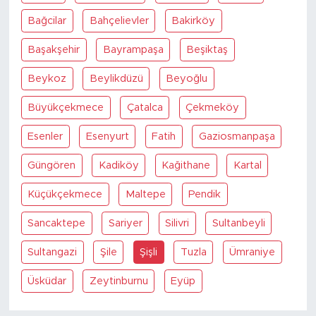
Bağcilar
Bahçelievler
Bakirköy
Başakşehir
Bayrampaşa
Beşiktaş
Beykoz
Beylikdüzü
Beyoğlu
Büyükçekmece
Çatalca
Çekmeköy
Esenler
Esenyurt
Fatih
Gaziosmanpaşa
Güngören
Kadiköy
Kağithane
Kartal
Küçükçekmece
Maltepe
Pendik
Sancaktepe
Sariyer
Silivri
Sultanbeyli
Sultangazi
Şile
Şişli
Tuzla
Ümraniye
Üsküdar
Zeytinburnu
Eyüp