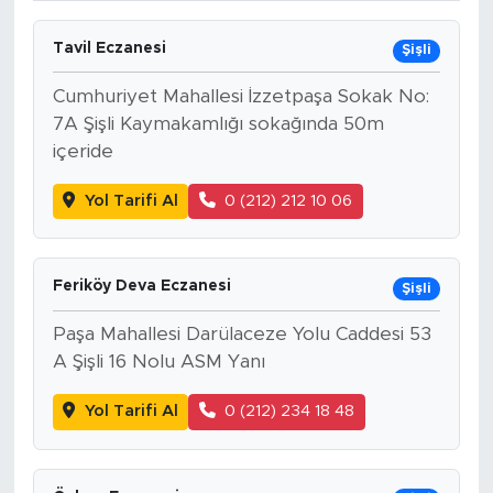
Tavil Eczanesi
Şişli
Cumhuriyet Mahallesi İzzetpaşa Sokak No:
7A Şişli Kaymakamlığı sokağında 50m
içeride
Yol Tarifi Al
0 (212) 212 10 06
Feriköy Deva Eczanesi
Şişli
Paşa Mahallesi Darülaceze Yolu Caddesi 53
A Şişli 16 Nolu ASM Yanı
Yol Tarifi Al
0 (212) 234 18 48