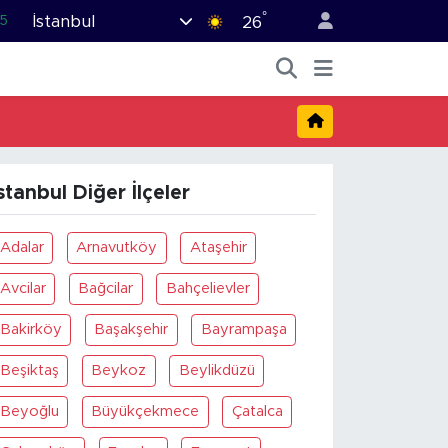
°
İstanbul
5
26
8
2
9
0
stanbul Diğer İlçeler
6
Adalar
Arnavutköy
Ataşehir
Avcilar
Bağcilar
Bahçelievler
Bakirköy
Başakşehir
Bayrampaşa
Beşiktaş
Beykoz
Beylikdüzü
Beyoğlu
Büyükçekmece
Çatalca