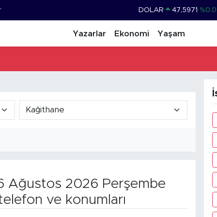
r
DOLAR
47,5971
%0.0
EURO
55,1336
%0.1
Yazarlar
Ekonomi
Yaşam
STERLİN
64,2534
%0.2
GRAM ALTIN
6518.23
%0.3
BİST100
13.703
%
İ
BITCOIN
64.475,47
%0.6
 Ağustos 2026 Perşembe
telefon ve konumları