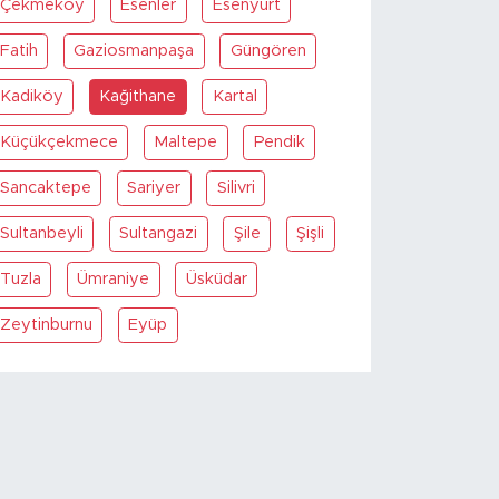
Çekmeköy
Esenler
Esenyurt
Fatih
Gaziosmanpaşa
Güngören
Kadiköy
Kağithane
Kartal
Küçükçekmece
Maltepe
Pendik
Sancaktepe
Sariyer
Silivri
Sultanbeyli
Sultangazi
Şile
Şişli
Tuzla
Ümraniye
Üsküdar
Zeytinburnu
Eyüp