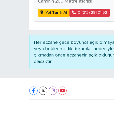
Caminin 200 Metre aşağısı
Yol Tarifi Al
0 (212) 281 01 52
Her eczane gece boyunca açık olmayabili
veya beklenmedik durumlar nedeniyle 
çıkmadan önce eczanenin açık olduğunu t
olacaktır.