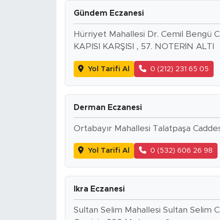
Gündem Eczanesi
Hürriyet Mahallesi Dr. Cemil Ben
KAPISI KARŞISI , 57. NOTERİN ALTI
Yol Tarifi Al
0 (212) 231 65 05
Derman Eczanesi
Ortabayır Mahallesi Talatpaşa Caddes
Yol Tarifi Al
0 (532) 606 26 98
Ikra Eczanesi
Sultan Selim Mahallesi Sultan Selim 