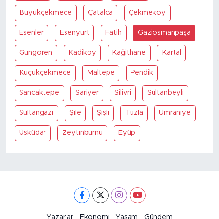
Büyükçekmece
Çatalca
Çekmeköy
Esenler
Esenyurt
Fatih
Gaziosmanpaşa
Güngören
Kadiköy
Kağithane
Kartal
Küçükçekmece
Maltepe
Pendik
Sancaktepe
Sariyer
Silivri
Sultanbeyli
Sultangazi
Şile
Şişli
Tuzla
Ümraniye
Üsküdar
Zeytinburnu
Eyüp
Yazarlar
Ekonomi
Yaşam
Gündem