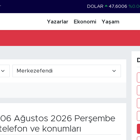
r
DOLAR
47,6006
%0.0
EURO
55,0250
%0.0
Yazarlar
Ekonomi
Yaşam
STERLİN
64,2398
%0.
GRAM ALTIN
6500.87
%0.1
BİST100
13.799
%7
D
BITCOIN
64.643,95
%0.1
06 Ağustos 2026 Perşembe
telefon ve konumları