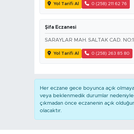
Yol Tarifi Al
0 (258) 211 62 76
Şifa Eczanesi
SARAYLAR MAH. SALTAK CAD. NO:1
Yol Tarifi Al
0 (258) 263 85 80
Her eczane gece boyunca açık olmayabili
veya beklenmedik durumlar nedeniyle 
çıkmadan önce eczanenin açık olduğunu t
olacaktır.