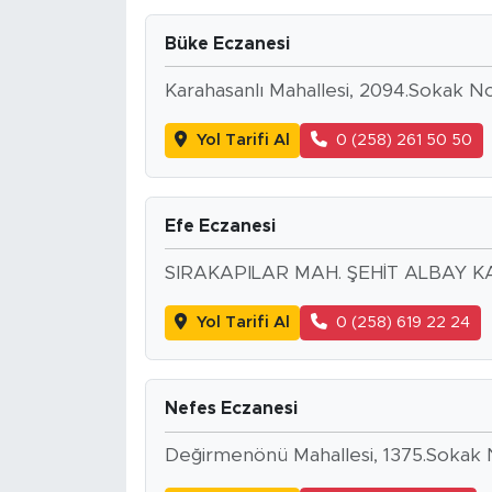
Büke Eczanesi
Karahasanlı Mahallesi, 2094.Sokak N
Yol Tarifi Al
0 (258) 261 50 50
Efe Eczanesi
SIRAKAPILAR MAH. ŞEHİT ALBAY 
Yol Tarifi Al
0 (258) 619 22 24
Nefes Eczanesi
Değirmenönü Mahallesi, 1375.Sokak 