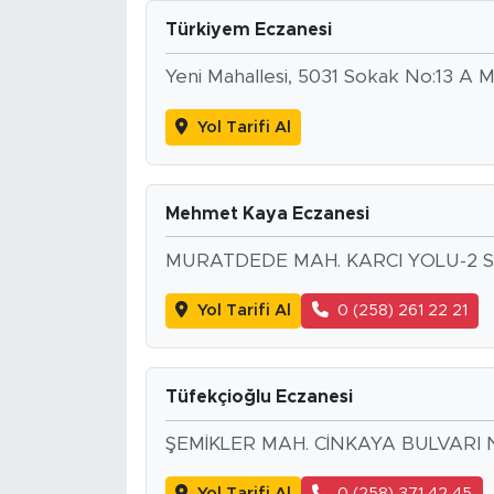
Türkiyem Eczanesi
Yeni Mahallesi, 5031 Sokak No:13 A 
Yol Tarifi Al
Mehmet Kaya Eczanesi
MURATDEDE MAH. KARCI YOLU-2 S
Yol Tarifi Al
0 (258) 261 22 21
Tüfekçioğlu Eczanesi
ŞEMİKLER MAH. CİNKAYA BULVARI 
Yol Tarifi Al
0 (258) 371 42 45