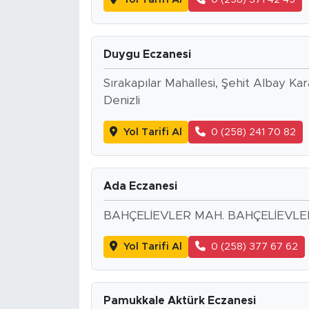
Duygu Eczanesi
Sırakapılar Mahallesi, Şehit Albay 
Denizli
Yol Tarifi Al
0 (258) 241 70 82
Ada Eczanesi
BAHÇELİEVLER MAH. BAHÇELİEVLER
Yol Tarifi Al
0 (258) 377 67 62
Pamukkale Aktürk Eczanesi