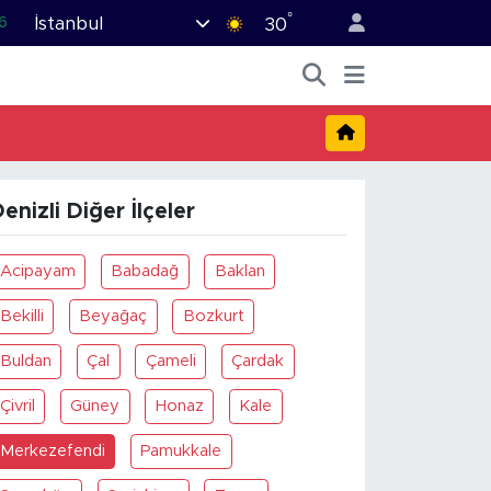
°
İstanbul
6
30
2
2
2
0
enizli Diğer İlçeler
6
Acipayam
Babadağ
Baklan
Bekilli
Beyağaç
Bozkurt
Buldan
Çal
Çameli
Çardak
Çivril
Güney
Honaz
Kale
Merkezefendi
Pamukkale