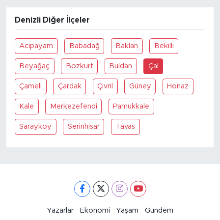
Denizli Diğer İlçeler
Acipayam
Babadağ
Baklan
Bekilli
Beyağaç
Bozkurt
Buldan
Çal
Çameli
Çardak
Çivril
Güney
Honaz
Kale
Merkezefendi
Pamukkale
Sarayköy
Serinhisar
Tavas
Yazarlar
Ekonomi
Yaşam
Gündem