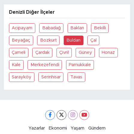
Denizli Diğer İlçeler
Acipayam
Babadağ
Baklan
Bekilli
Beyağaç
Bozkurt
Buldan
Çal
Çameli
Çardak
Çivril
Güney
Honaz
Kale
Merkezefendi
Pamukkale
Sarayköy
Serinhisar
Tavas
Yazarlar
Ekonomi
Yaşam
Gündem