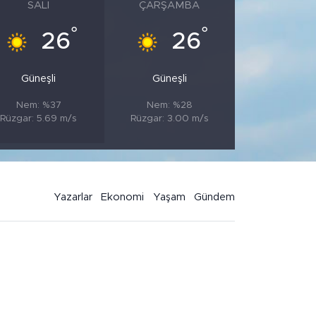
SALI
ÇARŞAMBA
°
°
26
26
Güneşli
Güneşli
Nem: %37
Nem: %28
Rüzgar: 5.69 m/s
Rüzgar: 3.00 m/s
Yazarlar
Ekonomi
Yaşam
Gündem