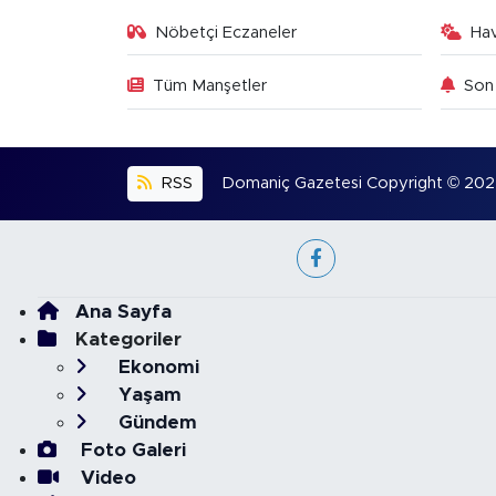
Nöbetçi Eczaneler
Ha
Tüm Manşetler
Son 
RSS
Domaniç Gazetesi Copyright © 2022. 
Ana Sayfa
Kategoriler
Ekonomi
Yaşam
Gündem
Foto Galeri
Video