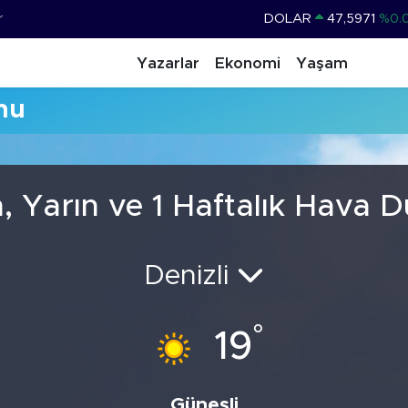
r
DOLAR
47,5971
%0.
EURO
55,1336
%0.
Yazarlar
Ekonomi
Yaşam
STERLİN
64,2534
%0.
mu
GRAM ALTIN
6527.85
%0.
BİST100
13.703
%
BITCOIN
64.475,47
%0.
, Yarın ve 1 Haftalık Hava 
Denizli
°
19
Güneşli