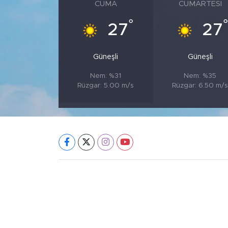
CUMA
CUMARTESI
°
°
27
27
Güneşli
Güneşli
Nem: %31
Nem: %35
Rüzgar: 5.00 m/s
Rüzgar: 6.50 m/