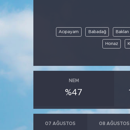
Acıpayam
Babadağ
Baklan
Honaz
K
NEM
%47
07 AĞUSTOS
08 AĞUSTOS