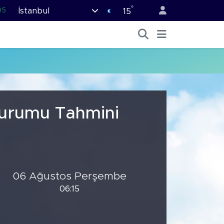
°
İstanbul
05
15
18
22
54
11
66
Durumu Tahmini
06 Ağustos Perşembe
06:15