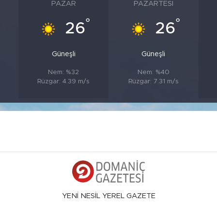
PAZAR
PAZARTESI
°
°
26
26
Güneşli
Güneşli
Nem: %32
Nem: %40
s
Rüzgar: 4.39 m/s
Rüzgar: 7.31 m/s
YENİ NESİL YEREL GAZETE