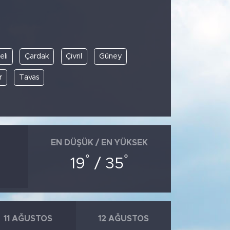
li
Çardak
Çivril
Güney
r
Tavas
EN DÜŞÜK / EN YÜKSEK
°
°
19
/ 35
11 AĞUSTOS
12 AĞUSTOS