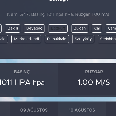
Nem: %47, Basınç: 1011 hpa hPa, Rüzgar: 1.00 m/s
Bekilli
Beyağaç
Bozkurt
Buldan
Çal
Çame
ale
Merkezefendi
Pamukkale
Sarayköy
Serinhisa
BASINÇ
RÜZGAR
1011 HPA
1.00 M/S
hpa
09 AĞUSTOS
10 AĞUSTOS