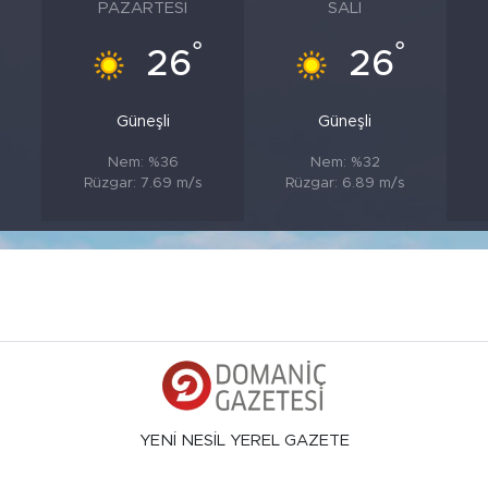
PAZARTESI
SALI
°
°
°
26
26
Güneşli
Güneşli
Nem: %36
Nem: %32
s
Rüzgar: 7.69 m/s
Rüzgar: 6.89 m/s
YENİ NESİL YEREL GAZETE