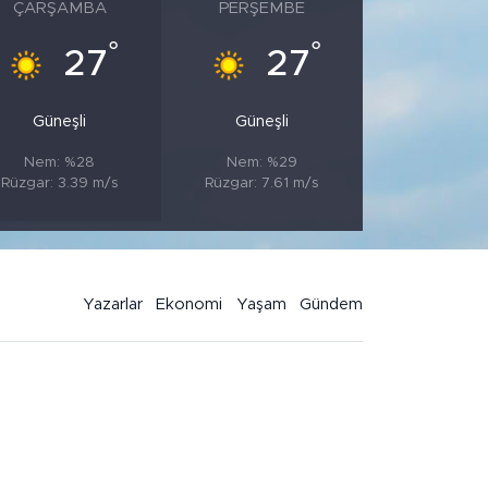
ÇARŞAMBA
PERŞEMBE
°
°
27
27
Güneşli
Güneşli
Nem: %28
Nem: %29
Rüzgar: 3.39 m/s
Rüzgar: 7.61 m/s
Yazarlar
Ekonomi
Yaşam
Gündem