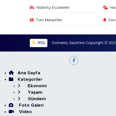
Nöbetçi Eczaneler
Ha
Tüm Manşetler
Son 
RSS
Domaniç Gazetesi Copyright © 2022. 
Ana Sayfa
Kategoriler
Ekonomi
Yaşam
Gündem
Foto Galeri
Video