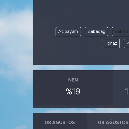
Acıpayam
Babadağ
Baklan
Honaz
K
NEM
%19
08 AĞUSTOS
09 AĞUSTOS