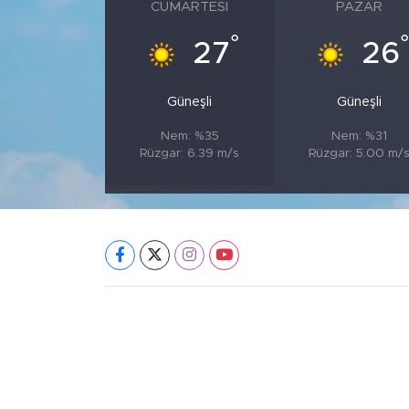
CUMARTESI
PAZAR
°
27
26
Güneşli
Güneşli
Nem: %35
Nem: %31
Rüzgar: 6.39 m/s
Rüzgar: 5.00 m/