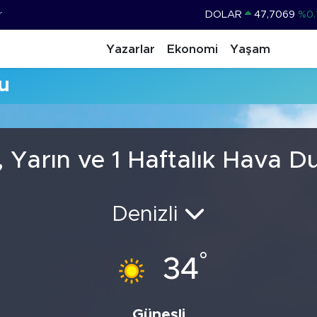
r
DOLAR
47,7069
%0.
EURO
55,0265
%0.
Yazarlar
Ekonomi
Yaşam
STERLİN
64,1897
%0.
u
GRAM ALTIN
6618.49
%2.
BİST100
13.887
%
BITCOIN
65.130,04
%1
 Yarın ve 1 Haftalık Hava 
Denizli
°
34
Güneşli