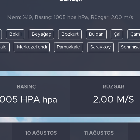
Nem: %19, Basınç: 1005 hpa hPa, Rüzgar: 2.00 m/s
Bekilli
Beyağaç
Bozkurt
Buldan
Çal
Çame
ale
Merkezefendi
Pamukkale
Sarayköy
Serinhisa
BASINÇ
RÜZGAR
1005 HPA
2.00 M/S
hpa
10 AĞUSTOS
11 AĞUSTOS