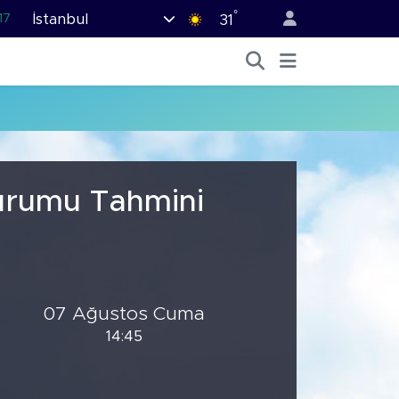
°
İstanbul
17
31
01
02
12
64
.2
Durumu Tahmini
07 Ağustos Cuma
14:45