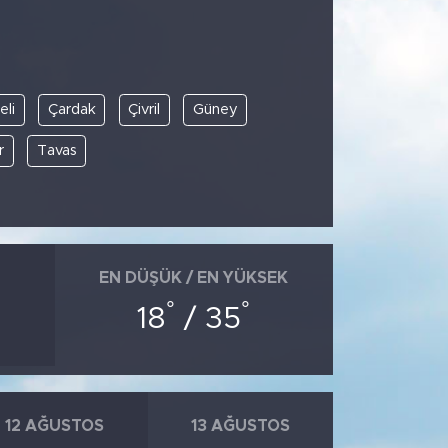
li
Çardak
Çivril
Güney
r
Tavas
EN DÜŞÜK / EN YÜKSEK
°
°
18
/ 35
12 AĞUSTOS
13 AĞUSTOS