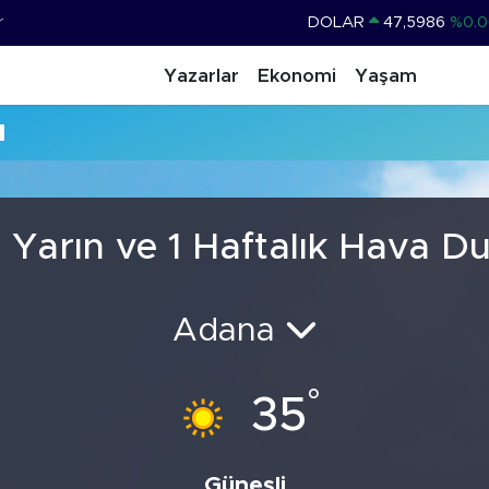
r
DOLAR
47,5986
%0.0
EURO
55,0700
%0
Yazarlar
Ekonomi
Yaşam
STERLİN
64,2438
%0.2
u
GRAM ALTIN
6513.94
%0.3
BİST100
13.768
%4
BITCOIN
64.602,05
%0.6
Yarın ve 1 Haftalık Hava 
Adana
°
35
Güneşli