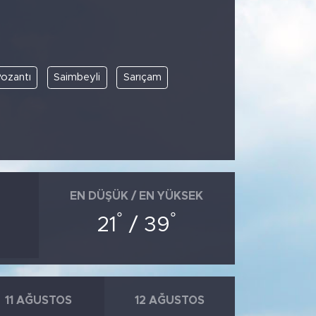
ozantı
Saimbeyli
Sarıçam
EN DÜŞÜK / EN YÜKSEK
°
°
21
/ 39
11 AĞUSTOS
12 AĞUSTOS