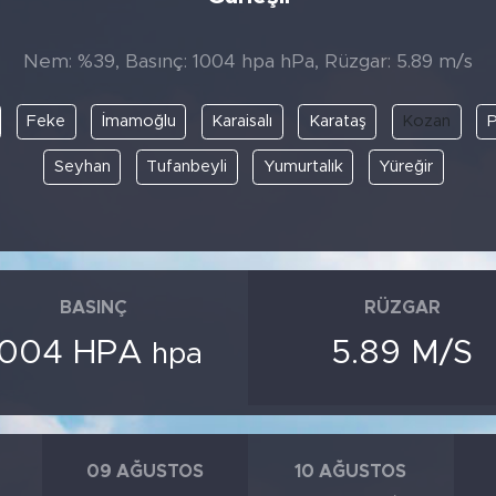
Nem: %39, Basınç: 1004 hpa hPa, Rüzgar: 5.89 m/s
Feke
İmamoğlu
Karaisalı
Karataş
Kozan
P
Seyhan
Tufanbeyli
Yumurtalık
Yüreğir
BASINÇ
RÜZGAR
1004 HPA
5.89 M/S
hpa
09 AĞUSTOS
10 AĞUSTOS