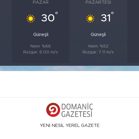
PAZAR
PAZARTESI
°
°
°
30
31
Güneşli
Güneşli
Nem: %66
Nem: %52
s
Rüzgar: 6.00 m/s
Rüzgar: 7.11 m/s
YENİ NESİL YEREL GAZETE