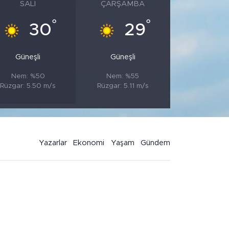
SALI
ÇARŞAMBA
°
°
30
29
Güneşli
Güneşli
Nem: %50
Nem: %55
Rüzgar: 5.50 m/s
Rüzgar: 5.11 m/s
Yazarlar
Ekonomi
Yaşam
Gündem