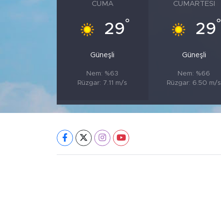
CUMA
CUMARTESI
°
29
29
Güneşli
Güneşli
Nem: %63
Nem: %66
Rüzgar: 7.11 m/s
Rüzgar: 6.50 m/