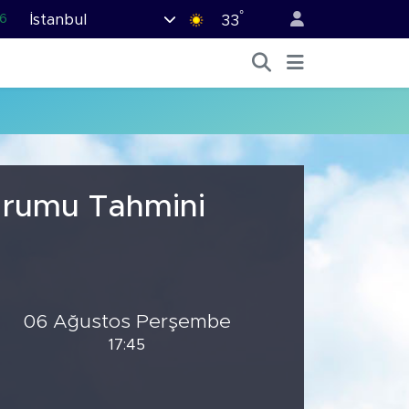
°
İstanbul
6
33
.1
1
2
8
9
Durumu Tahmini
06 Ağustos Perşembe
17:45