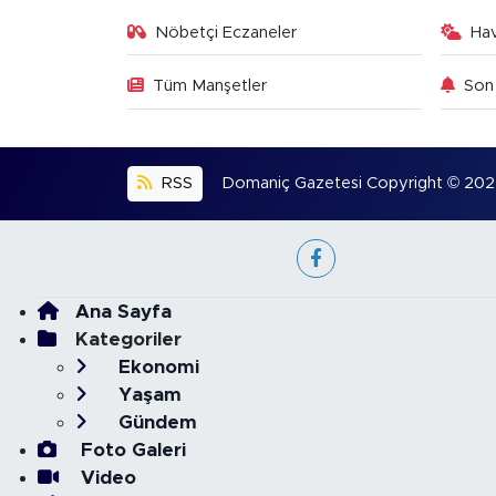
Nöbetçi Eczaneler
Ha
Tüm Manşetler
Son 
RSS
Domaniç Gazetesi Copyright © 2022. 
Ana Sayfa
Kategoriler
Ekonomi
Yaşam
Gündem
Foto Galeri
Video