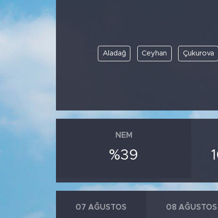
Aladağ
Ceyhan
Çukurova
NEM
%39
07 AĞUSTOS
08 AĞUSTOS