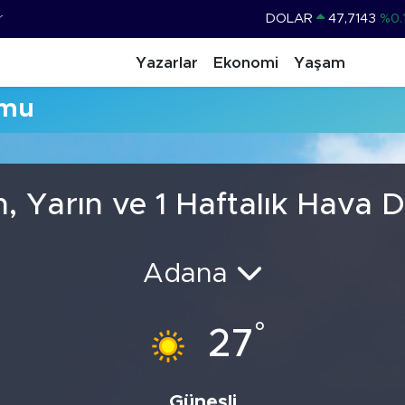
r
DOLAR
47,7143
%0.
EURO
55,0317
%-0.
Yazarlar
Ekonomi
Yaşam
STERLİN
64,2463
%0.
umu
GRAM ALTIN
6574.81
%1.
BİST100
13.799
%
BITCOIN
64.360,53
%-0.
n, Yarın ve 1 Haftalık Hava
Adana
°
27
Güneşli