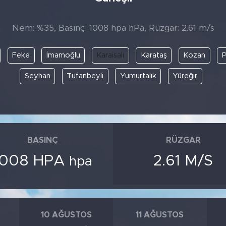
Nem: %35, Basınç: 1008 hpa hPa, Rüzgar: 2.61 m/s
Feke
İmamoğlu
Karaisalı
Karataş
Kozan
P
Seyhan
Tufanbeyli
Yumurtalık
Yüreğir
BASINÇ
RÜZGAR
1008 HPA
2.61 M/S
hpa
10 AĞUSTOS
11 AĞUSTOS