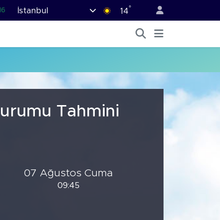
°
İstanbul
16
14
02
07
44
70
76
 Durumu Tahmini
07 Ağustos Cuma
09:45