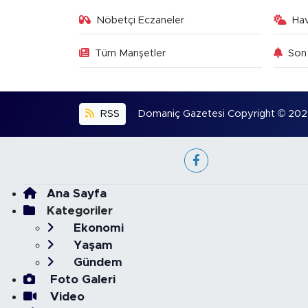
Nöbetçi Eczaneler
Ha
Tüm Manşetler
Son 
RSS
Domaniç Gazetesi Copyright © 2022. 
Ana Sayfa
Kategoriler
Ekonomi
Yaşam
Gündem
Foto Galeri
Video