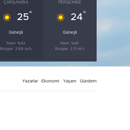
ÇARŞAMBA
PERŞEMBE
°
°
25
24
Güneşli
Güneşli
Nem: %42
Nem: %45
Rüzgar: 3.89 m/s
Rüzgar: 2.11 m/s
Yazarlar
Ekonomi
Yaşam
Gündem