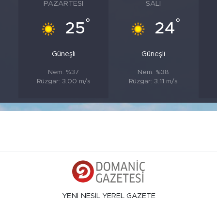
PAZARTESI
SALI
°
°
°
25
24
Güneşli
Güneşli
Nem: %37
Nem: %38
Rüzgar: 3.00 m/s
Rüzgar: 3.11 m/s
YENİ NESİL YEREL GAZETE