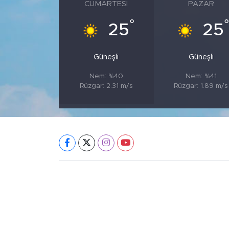
CUMARTESI
PAZAR
°
25
25
Güneşli
Güneşli
Nem: %40
Nem: %41
Rüzgar: 2.31 m/s
Rüzgar: 1.89 m/s