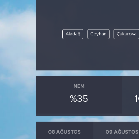
Aladağ
Ceyhan
Çukurova
NEM
%35
08 AĞUSTOS
09 AĞUSTOS