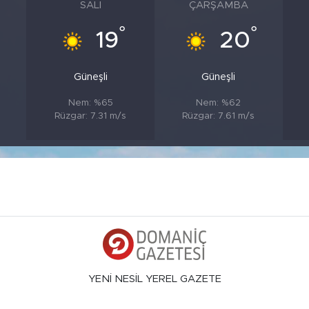
SALI
ÇARŞAMBA
°
°
19
20
Güneşli
Güneşli
Nem: %65
Nem: %62
s
Rüzgar: 7.31 m/s
Rüzgar: 7.61 m/s
YENİ NESİL YEREL GAZETE