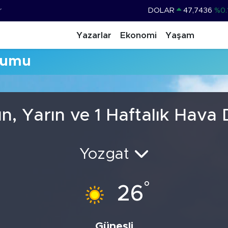
r
DOLAR
47,7436
%0.
EURO
55,2510
%0.
Yazarlar
Ekonomi
Yaşam
STERLİN
64,4811
%0.
rumu
GRAM ALTIN
6660.55
%0.
BİST100
13.779
%-
BITCOIN
64.959,79
%1.
n, Yarın ve 1 Haftalık Hava
Yozgat
°
26
Güneşli