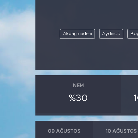
Akdağmadeni
Aydıncık
Boğ
NEM
%30
09 AĞUSTOS
10 AĞUSTOS