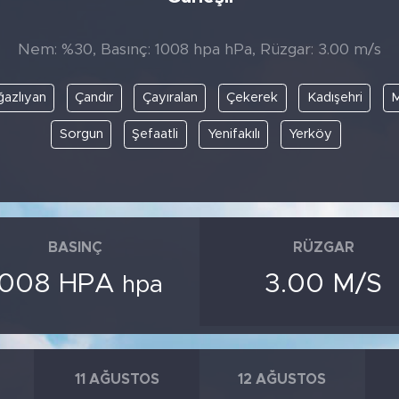
Nem: %30, Basınç: 1008 hpa hPa, Rüzgar: 3.00 m/s
azlıyan
Çandır
Çayıralan
Çekerek
Kadışehri
M
Sorgun
Şefaatli
Yenifakılı
Yerköy
BASINÇ
RÜZGAR
1008 HPA
3.00 M/S
hpa
11 AĞUSTOS
12 AĞUSTOS