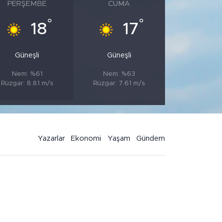
PERŞEMBE
CUMA
°
°
18
17
Güneşli
Güneşli
Nem: %61
Nem: %63
Rüzgar: 8.81 m/s
Rüzgar: 7.61 m/s
Yazarlar
Ekonomi
Yaşam
Gündem