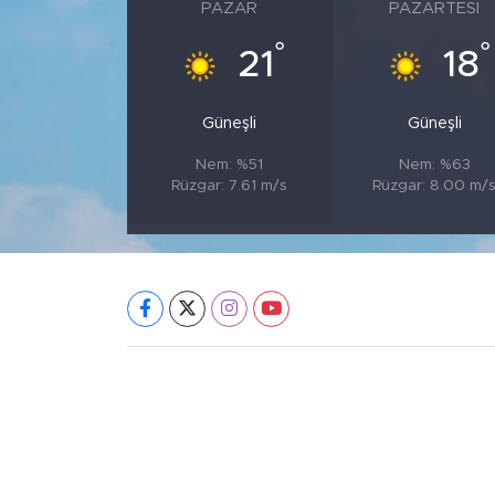
PAZAR
PAZARTESI
°
°
21
18
Güneşli
Güneşli
Nem: %51
Nem: %63
Rüzgar: 7.61 m/s
Rüzgar: 8.00 m/