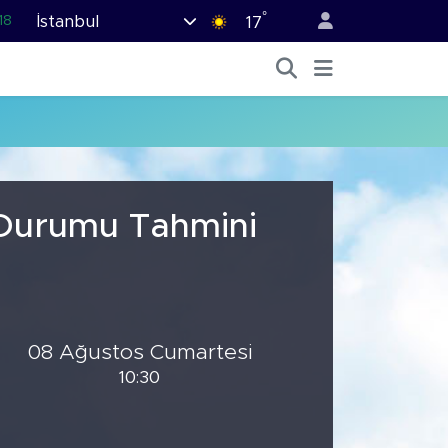
°
İstanbul
18
17
32
38
03
14
11
 Durumu Tahmini
08 Ağustos Cumartesi
10:30