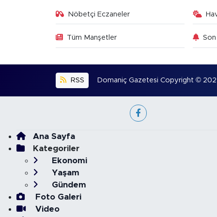
Nöbetçi Eczaneler
Ha
Tüm Manşetler
Son 
RSS
Domaniç Gazetesi Copyright © 2022. 
Ana Sayfa
Kategoriler
Ekonomi
Yaşam
Gündem
Foto Galeri
Video