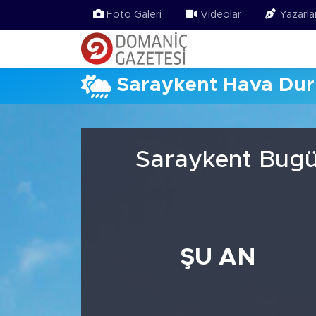
Foto Galeri
Videolar
Yazarla
Saraykent Hava Du
Saraykent Bugü
ŞU AN