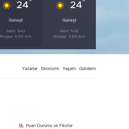
°
°
24
24
Güneşli
Güneşli
Nem: %42
Nem: %35
Rüzgar: 4.00 m/s
Rüzgar: 3.69 m/s
Yazarlar
Ekonomi
Yaşam
Gündem
Puan Durumu ve Fikstür