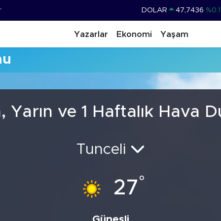
r
DOLAR
47,7436
%0.1
EURO
55,2510
%0.3
Yazarlar
Ekonomi
Yaşam
STERLİN
64,4811
%0.3
mu
GRAM ALTIN
6660.55
%0.0
BİST100
13.779
%-1
BITCOIN
64.959,79
%1.
, Yarın ve 1 Haftalık Hava 
Tunceli
°
27
Güneşli