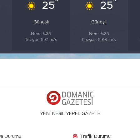
°
°
°
25
25
Güneşli
Güneşli
Nem: %35
Nem: %35
s
Rüzgar: 5.31 m/s
Rüzgar: 5.89 m/s
YENİ NESİL YEREL GAZETE
va Durumu
Trafik Durumu