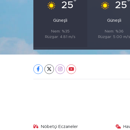
°
25
25
Güneşli
Güneşli
Nem: %35
Nem: %36
Rüzgar: 4.81 m/s
Rüzgar: 5.00 m/
Nöbetçi Eczaneler
Ha