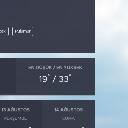
tek
Pülümür
EN DÜŞÜK / EN YÜKSEK
°
°
19
/ 33
13 AĞUSTOS
14 AĞUSTOS
PERŞEMBE
CUMA