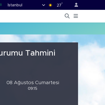
°
İstanbul
8
27
2
8
3
4
11
Durumu Tahmini
08 Ağustos Cumartesi
09:15