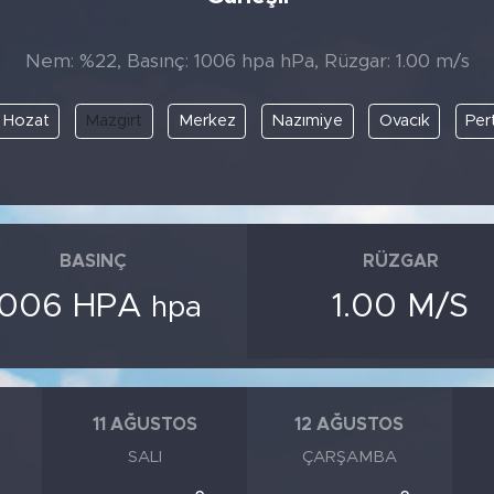
Nem: %22, Basınç: 1006 hpa hPa, Rüzgar: 1.00 m/s
Hozat
Mazgirt
Merkez
Nazımiye
Ovacık
Per
BASINÇ
RÜZGAR
1006 HPA
1.00 M/S
hpa
11 AĞUSTOS
12 AĞUSTOS
SALI
ÇARŞAMBA