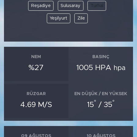
Reşadiye
Sulusaray
Turhal
Yeşilyurt
Zile
NEM
BASINÇ
%27
1005 HPA
hpa
RÜZGAR
EN DÜŞÜK / EN YÜKSEK
°
°
4.69 M/S
15
/ 35
09 AĞUSTOS
10 AĞUSTOS