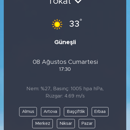
Tokat
°
33
Güneşli
08 Ağustos Cumartesi
17:30
Nem: %27, Basınç: 1005 hpa hPa,
Rüzgar: 4.69 m/s
Almus
Artova
Başçiftlik
Erbaa
Merkez
Niksar
Pazar