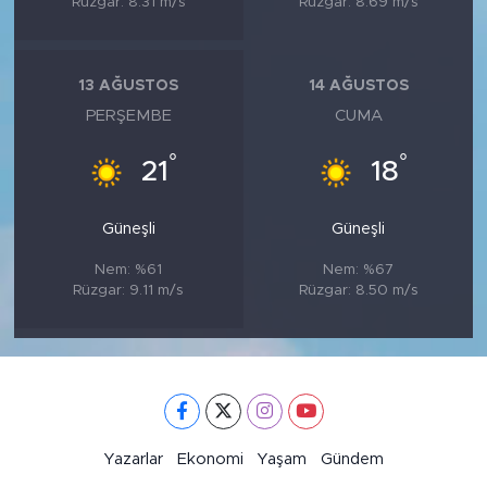
Rüzgar: 8.31 m/s
Rüzgar: 8.69 m/s
13 AĞUSTOS
14 AĞUSTOS
PERŞEMBE
CUMA
°
°
21
18
Güneşli
Güneşli
Nem: %61
Nem: %67
Rüzgar: 9.11 m/s
Rüzgar: 8.50 m/s
Yazarlar
Ekonomi
Yaşam
Gündem