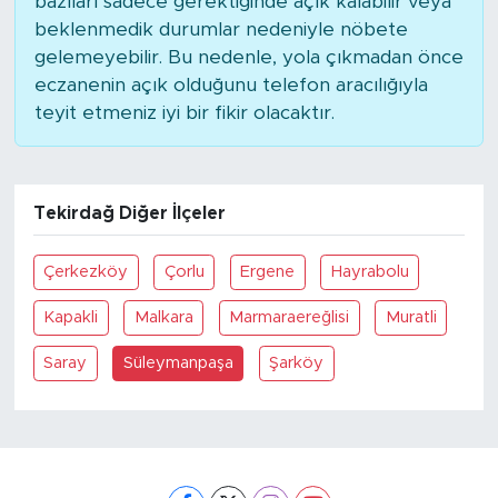
bazıları sadece gerektiğinde açık kalabilir veya
beklenmedik durumlar nedeniyle nöbete
gelemeyebilir. Bu nedenle, yola çıkmadan önce
eczanenin açık olduğunu telefon aracılığıyla
teyit etmeniz iyi bir fikir olacaktır.
Tekirdağ Diğer İlçeler
Çerkezköy
Çorlu
Ergene
Hayrabolu
Kapakli
Malkara
Marmaraereğlisi
Muratli
Saray
Süleymanpaşa
Şarköy