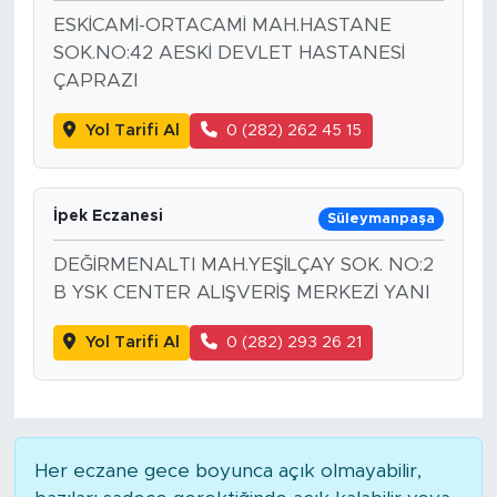
ESKİCAMİ-ORTACAMİ MAH.HASTANE
SOK.NO:42 AESKİ DEVLET HASTANESİ
ÇAPRAZI
Yol Tarifi Al
0 (282) 262 45 15
İpek Eczanesi
Süleymanpaşa
DEĞİRMENALTI MAH.YEŞİLÇAY SOK. NO:2
B YSK CENTER ALIŞVERİŞ MERKEZİ YANI
Yol Tarifi Al
0 (282) 293 26 21
Her eczane gece boyunca açık olmayabilir,