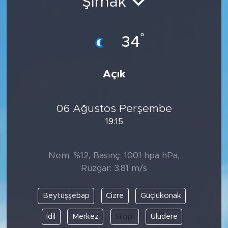
Şırnak
°
34
Açık
06 Ağustos Perşembe
19:15
Nem: %12, Basınç: 1001 hpa hPa,
Rüzgar: 3.81 m/s
Beytüşşebap
Cizre
Güçlükonak
İdil
Merkez
Silopi
Uludere