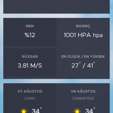
NEM
BASINÇ
%12
1001 HPA
hpa
RÜZGAR
EN DÜŞÜK / EN YÜKSEK
°
°
3.81 M/S
27
/ 41
07 AĞUSTOS
08 AĞUSTOS
CUMA
CUMARTESI
°
°
34
34