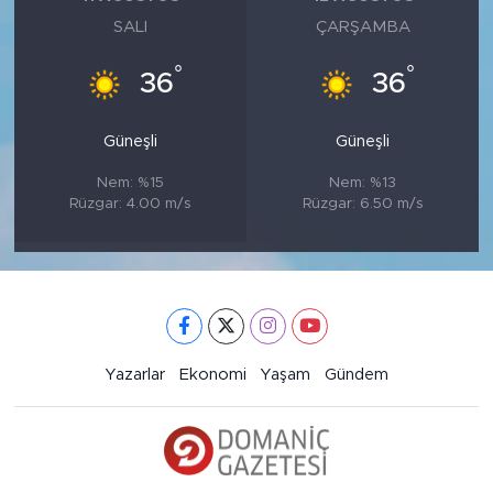
SALI
ÇARŞAMBA
°
°
36
36
Güneşli
Güneşli
Nem: %15
Nem: %13
Rüzgar: 4.00 m/s
Rüzgar: 6.50 m/s
Yazarlar
Ekonomi
Yaşam
Gündem