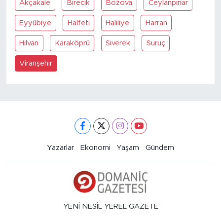
Akçakale
Birecik
Bozova
Ceylanpinar
Eyyübiye
Halfeti
Haliliye
Harran
Hilvan
Karaköprü
Siverek
Suruç
Viranşehir
Yazarlar
Ekonomi
Yaşam
Gündem
YENİ NESİL YEREL GAZETE