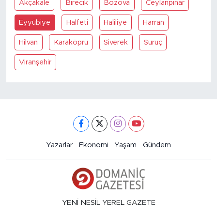
Akçakale
Birecik
Bozova
Ceylanpinar
Eyyübiye
Halfeti
Haliliye
Harran
Hilvan
Karaköprü
Siverek
Suruç
Viranşehir
Yazarlar
Ekonomi
Yaşam
Gündem
YENİ NESİL YEREL GAZETE