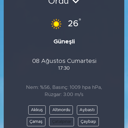
Ordu
°
26
Güneşli
08 Ağustos Cumartesi
17:30
Nem: %56, Basınç: 1009 hpa hPa,
Rüzgar: 3.00 m/s
Akkuş
Altınordu
Aybastı
Çamaş
Çatalpınar
Çaybaşı