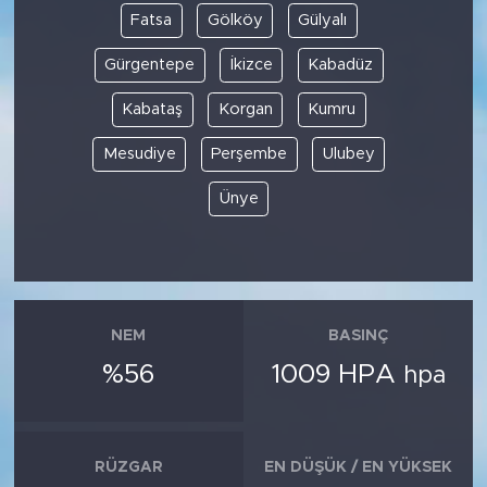
Fatsa
Gölköy
Gülyalı
Gürgentepe
İkizce
Kabadüz
Kabataş
Korgan
Kumru
Mesudiye
Perşembe
Ulubey
Ünye
NEM
BASINÇ
%56
1009 HPA
hpa
RÜZGAR
EN DÜŞÜK / EN YÜKSEK