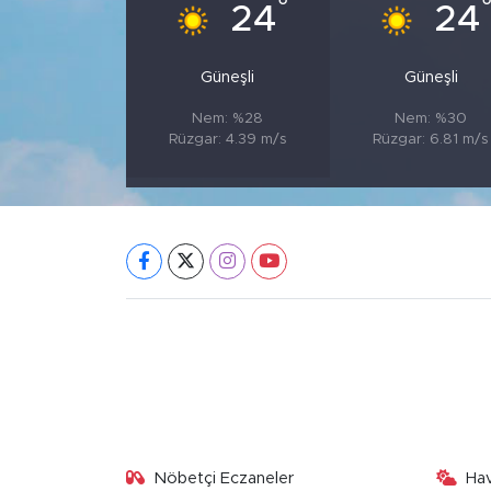
°
24
24
Güneşli
Güneşli
Nem: %28
Nem: %30
Rüzgar: 4.39 m/s
Rüzgar: 6.81 m/s
Nöbetçi Eczaneler
Ha