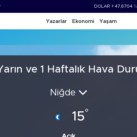
r
DOLAR
47,6704
%
EURO
55,0406
%-0.
Yazarlar
Ekonomi
Yaşam
STERLİN
64,2143
%
GRAM ALTIN
6510.40
%0.
BİST100
13.799
%
BITCOIN
64.225,61
%-0.
Yarın ve 1 Haftalık Hava Du
Niğde
°
15
Açık