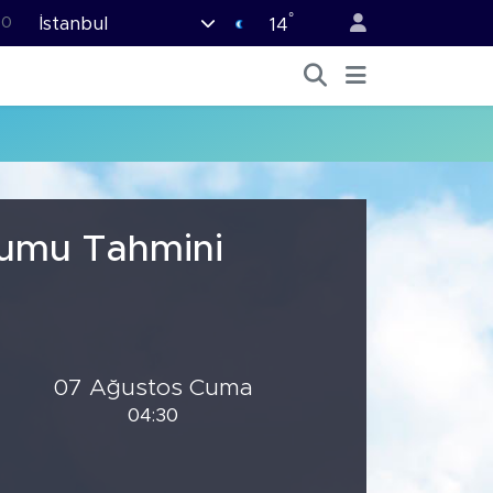
°
İstanbul
0
14
08
0
45
70
63
rumu Tahmini
07 Ağustos Cuma
04:30