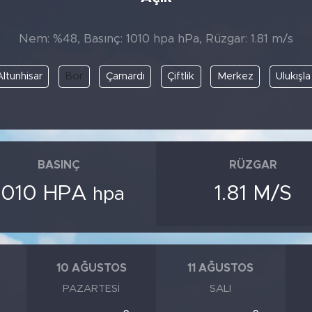
Nem: %48, Basınç: 1010 hpa hPa, Rüzgar: 1.81 m/s
Altunhisar
Bor
Çamardı
Çiftlik
Merkez
Ulukışla
BASINÇ
RÜZGAR
1010 HPA
1.81 M/S
hpa
10 AĞUSTOS
11 AĞUSTOS
PAZARTESI
SALI