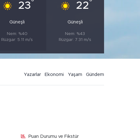
°
°
23
22
Güneşli
Güneşli
Nem: %40
Nem: %43
Rüzgar: 5.11 m/s
Rüzgar: 7.31 m/s
Yazarlar
Ekonomi
Yaşam
Gündem
Puan Durumu ve Fikstür