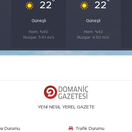
°
°
°
22
22
Güneşli
Güneşli
Nem: %40
Nem: %43
Rüzgar: 5.81 m/s
Rüzgar: 4.50 m/s
YENİ NESİL YEREL GAZETE
va Durumu
Trafik Durumu