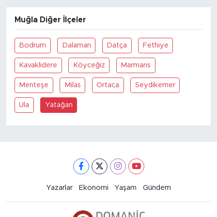
Muğla Diğer İlçeler
Bodrum
Dalaman
Datça
Fethiye
Kavaklidere
Köyceğiz
Marmaris
Menteşe
Milas
Ortaca
Seydikemer
Ula
Yatağan
Yazarlar
Ekonomi
Yaşam
Gündem