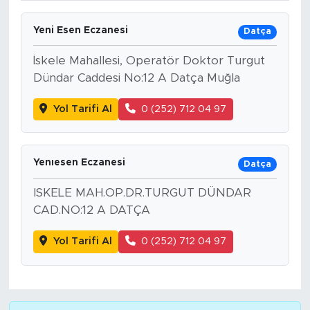
Yeni Esen Eczanesi
Datça
İskele Mahallesi, Operatör Doktor Turgut
Dündar Caddesi No:12 A Datça Muğla
Yol Tarifi Al
0 (252) 712 04 97
Yenıesen Eczanesi
Datça
ISKELE MAH.OP.DR.TURGUT DÜNDAR
CAD.NO:12 A DATÇA
Yol Tarifi Al
0 (252) 712 04 97