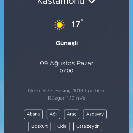
Kastamonu
°
17
Güneşli
09 Ağustos Pazar
07:00
Nem: %73, Basınç: 1013 hpa hPa,
Rüzgar: 1.19 m/s
Abana
Ağlı
Araç
Azdavay
Bozkurt
Cide
Çatalzeytin