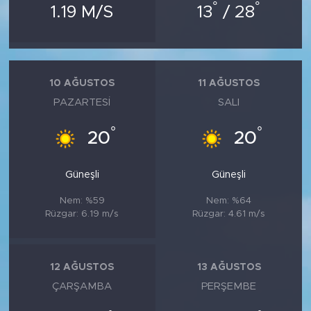
°
°
1.19 M/S
13
/ 28
10 AĞUSTOS
11 AĞUSTOS
PAZARTESI
SALI
°
°
20
20
Güneşli
Güneşli
Nem: %59
Nem: %64
Rüzgar: 6.19 m/s
Rüzgar: 4.61 m/s
12 AĞUSTOS
13 AĞUSTOS
ÇARŞAMBA
PERŞEMBE