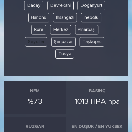
Daday
Devrekani
Doğanyurt
Hanönü
İhsangazi
İnebolu
Küre
Merkez
Pınarbaşı
Seydiler
Şenpazar
Taşköprü
Tosya
NEM
BASINÇ
%73
1013 HPA
hpa
RÜZGAR
EN DÜŞÜK / EN YÜKSEK