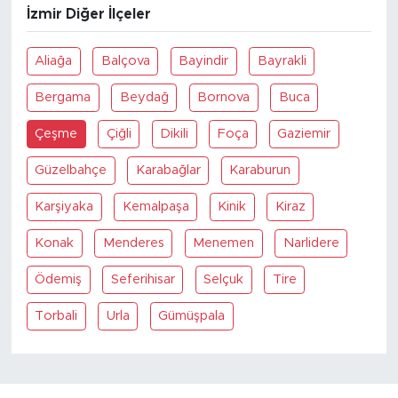
İzmir Diğer İlçeler
Aliağa
Balçova
Bayindir
Bayrakli
Bergama
Beydağ
Bornova
Buca
Çeşme
Çiğli
Dikili
Foça
Gaziemir
Güzelbahçe
Karabağlar
Karaburun
Karşiyaka
Kemalpaşa
Kinik
Kiraz
Konak
Menderes
Menemen
Narlidere
Ödemiş
Seferihisar
Selçuk
Tire
Torbali
Urla
Gümüşpala