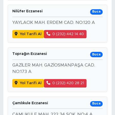
Nilüfer Eczanesi
Buca
YAYLACIK MAH. ERDEM CAD. NO:120 A
Yol Tarifi Al
0 (232) 442 14 40
Toprağın Eczanesi
Buca
GAZİLER MAH. GAZİOSMANPAŞA CAD.
NO:173 A
Yol Tarifi Al
0 (232) 420 28 21
Çamlıkule Eczanesi
Buca
ÇAMLIKULE MAH. 222 34 SOK. NO:4 A