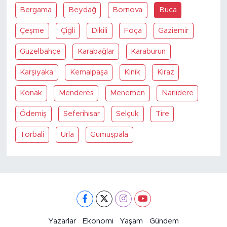
Bergama
Beydağ
Bornova
Buca
Çeşme
Çiğli
Dikili
Foça
Gaziemir
Güzelbahçe
Karabağlar
Karaburun
Karşiyaka
Kemalpaşa
Kinik
Kiraz
Konak
Menderes
Menemen
Narlidere
Ödemiş
Seferihisar
Selçuk
Tire
Torbali
Urla
Gümüşpala
Yazarlar
Ekonomi
Yaşam
Gündem