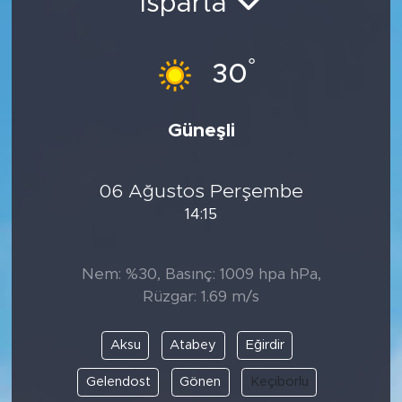
Isparta
°
30
Güneşli
06 Ağustos Perşembe
14:15
Nem: %30, Basınç: 1009 hpa hPa,
Rüzgar: 1.69 m/s
Aksu
Atabey
Eğirdir
Gelendost
Gönen
Keçiborlu