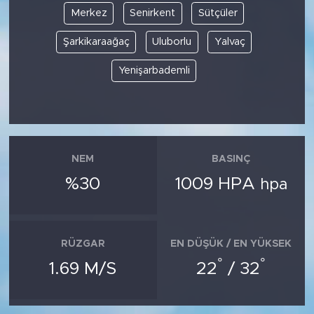
Merkez
Senirkent
Sütçüler
Şarkikaraağaç
Uluborlu
Yalvaç
Yenişarbademli
NEM
BASINÇ
%30
1009 HPA
hpa
RÜZGAR
EN DÜŞÜK / EN YÜKSEK
°
°
1.69 M/S
22
/ 32