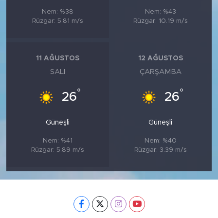
Nem: %38
Nem: %43
Rüzgar: 5.81 m/s
Rüzgar: 10.19 m/s
11 AĞUSTOS
12 AĞUSTOS
SALI
ÇARŞAMBA
°
°
26
26
Güneşli
Güneşli
Nem: %41
Nem: %40
Rüzgar: 5.89 m/s
Rüzgar: 3.39 m/s