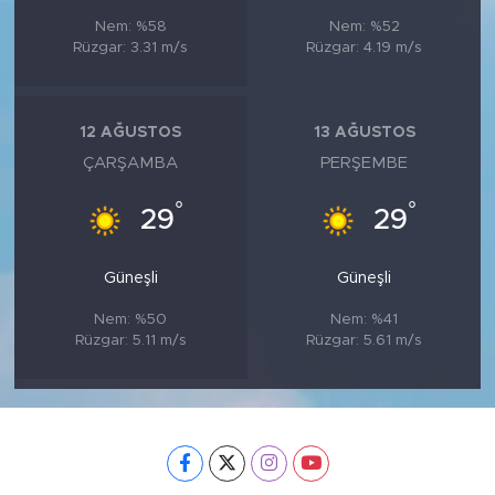
Nem: %58
Nem: %52
Rüzgar: 3.31 m/s
Rüzgar: 4.19 m/s
12 AĞUSTOS
13 AĞUSTOS
ÇARŞAMBA
PERŞEMBE
°
°
29
29
Güneşli
Güneşli
Nem: %50
Nem: %41
Rüzgar: 5.11 m/s
Rüzgar: 5.61 m/s