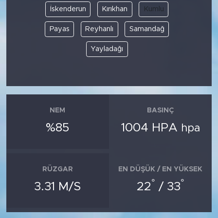
İskenderun
Kırıkhan
Kumlu
Payas
Reyhanlı
Samandağ
Yayladağı
NEM
BASINÇ
%85
1004 HPA
hpa
RÜZGAR
EN DÜŞÜK / EN YÜKSEK
°
°
3.31 M/S
22
/ 33