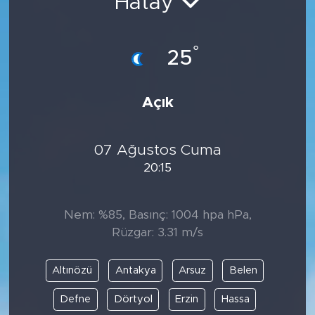
Hatay
°
25
Açık
07 Ağustos Cuma
20:15
Nem: %85, Basınç: 1004 hpa hPa,
Rüzgar: 3.31 m/s
Altınözü
Antakya
Arsuz
Belen
Defne
Dörtyol
Erzin
Hassa