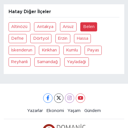
Hatay Diğer İlçeler
Altinözü
Antakya
Arsuz
Belen
Defne
Dörtyol
Erzin
Hassa
İskenderun
Kirikhan
Kumlu
Payas
Reyhanli
Samandağ
Yayladaği
Yazarlar
Ekonomi
Yaşam
Gündem