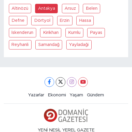
Altinözü
Antakya
Arsuz
Belen
Defne
Dörtyol
Erzin
Hassa
İskenderun
Kirikhan
Kumlu
Payas
Reyhanli
Samandağ
Yayladaği
Yazarlar
Ekonomi
Yaşam
Gündem
YENİ NESİL YEREL GAZETE