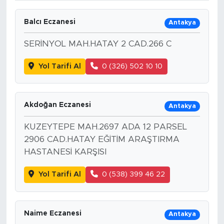
Balcı Eczanesi
Antakya
SERİNYOL MAH.HATAY 2 CAD.266 C
Yol Tarifi Al
0 (326) 502 10 10
Akdoğan Eczanesi
Antakya
KUZEYTEPE MAH.2697 ADA 12 PARSEL
2906 CAD.HATAY EĞİTİM ARAŞTIRMA
HASTANESİ KARŞISI
Yol Tarifi Al
0 (538) 399 46 22
Naime Eczanesi
Antakya