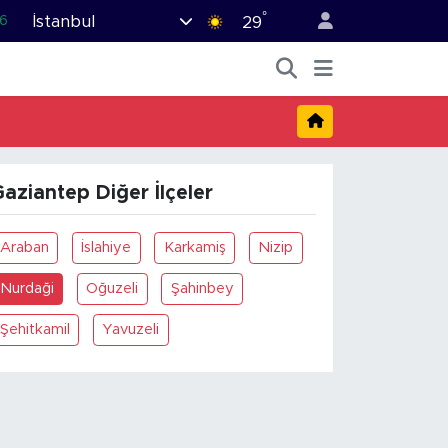
°
İstanbul
6
29
.1
1
9
0
aziantep Diğer İlçeler
9
Araban
İslahiye
Karkamiş
Nizip
Nurdaği
Oğuzeli
Şahinbey
Şehitkamil
Yavuzeli