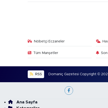
Nöbetçi Eczaneler
Ha
Tüm Manşetler
Son 
RSS
Domaniç Gazetesi Copyright © 2022. 
Ana Sayfa