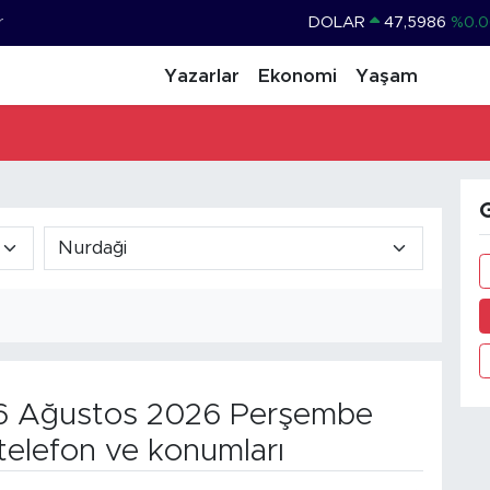
r
DOLAR
47,5986
%0.0
EURO
55,0700
%0
Yazarlar
Ekonomi
Yaşam
STERLİN
64,2438
%0.2
GRAM ALTIN
6518.23
%0.3
BİST100
13.703
%
G
BITCOIN
64.602,05
%0.6
 Ağustos 2026 Perşembe
telefon ve konumları