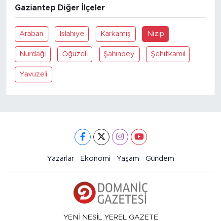
Gaziantep Diğer İlçeler
Araban
İslahiye
Karkamiş
Nizip
Nurdaği
Oğuzeli
Şahinbey
Şehitkamil
Yavuzeli
Yazarlar
Ekonomi
Yaşam
Gündem
YENİ NESİL YEREL GAZETE