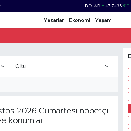
r
DOLAR
47,7436
%0.
EURO
55,2510
%0.
Yazarlar
Ekonomi
Yaşam
STERLİN
64,4811
%0.
GRAM ALTIN
6660.55
%0.
BİST100
13.779
%-
E
BITCOIN
64.944,08
%-0.
tos 2026 Cumartesi nöbetçi
ve konumları