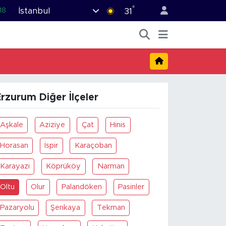
°
İstanbul
18
31
32
38
03
14
rzurum Diğer İlçeler
18
Aşkale
Aziziye
Çat
Hinis
Horasan
İspir
Karaçoban
Karayazi
Köprüköy
Narman
Oltu
Olur
Palandöken
Pasinler
Pazaryolu
Şenkaya
Tekman