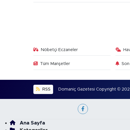
Nöbetçi Eczaneler
Ha
Tüm Manşetler
Son 
RSS
Domaniç Gazetesi Copyright © 2022. 
Ana Sayfa