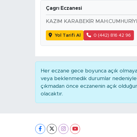
Çagrı Eczanesi
KAZIM KARABEKİR MAH.CUMHURİY
Yol Tarifi Al
0 (442) 816 42 96
Her eczane gece boyunca açık olmayabili
veya beklenmedik durumlar nedeniyle 
çıkmadan önce eczanenin açık olduğunu t
olacaktır.