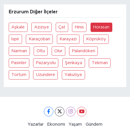
Erzurum Diğer İlçeler
Aşkale
Aziziye
Çat
Hinis
Horasan
İspir
Karaçoban
Karayazi
Köprüköy
Narman
Oltu
Olur
Palandöken
Pasinler
Pazaryolu
Şenkaya
Tekman
Tortum
Uzundere
Yakutiye
Yazarlar
Ekonomi
Yaşam
Gündem