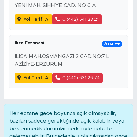
YENİ MAH. SIHHİYE CAD. NO 6 A
Yol Tarifi Al
0 (442) 541 23 21
Ilıca Eczanesi
Aziziye
ILICA MAH.OSMANGAZİ 2 CAD.NO:7 L
AZİZİYE-ERZURUM
Yol Tarifi Al
0 (442) 631 26 74
Her eczane gece boyunca açık olmayabilir,
bazıları sadece gerektiğinde açık kalabilir veya
beklenmedik durumlar nedeniyle nöbete
gelemeyebilir. Bu nedenle, yola çıkmadan önce