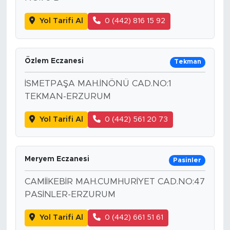
Yol Tarifi Al
0 (442) 816 15 92
Özlem Eczanesi
Tekman
İSMETPAŞA MAH.İNÖNÜ CAD.NO:1
TEKMAN-ERZURUM
Yol Tarifi Al
0 (442) 561 20 73
Meryem Eczanesi
Pasinler
CAMİİKEBİR MAH.CUMHURİYET CAD.NO:47
PASİNLER-ERZURUM
Yol Tarifi Al
0 (442) 661 51 61