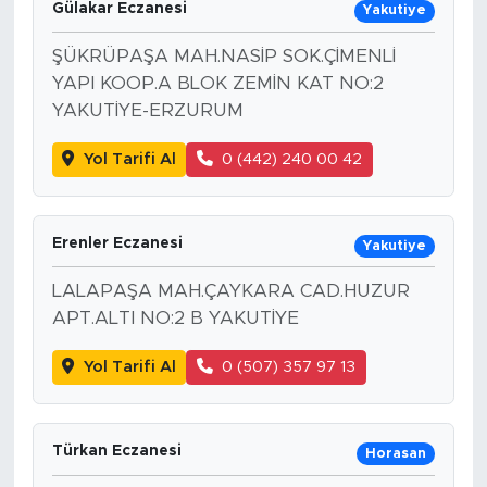
Gülakar Eczanesi
Yakutiye
ŞÜKRÜPAŞA MAH.NASİP SOK.ÇİMENLİ
YAPI KOOP.A BLOK ZEMİN KAT NO:2
YAKUTİYE-ERZURUM
Yol Tarifi Al
0 (442) 240 00 42
Erenler Eczanesi
Yakutiye
LALAPAŞA MAH.ÇAYKARA CAD.HUZUR
APT.ALTI NO:2 B YAKUTİYE
Yol Tarifi Al
0 (507) 357 97 13
Türkan Eczanesi
Horasan