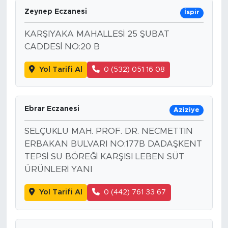
Zeynep Eczanesi
İspir
KARŞIYAKA MAHALLESİ 25 ŞUBAT
CADDESİ NO:20 B
Yol Tarifi Al
0 (532) 051 16 08
Ebrar Eczanesi
Aziziye
SELÇUKLU MAH. PROF. DR. NECMETTİN
ERBAKAN BULVARI NO:177B DADAŞKENT
TEPSİ SU BÖREĞİ KARŞISI LEBEN SÜT
ÜRÜNLERİ YANI
Yol Tarifi Al
0 (442) 761 33 67