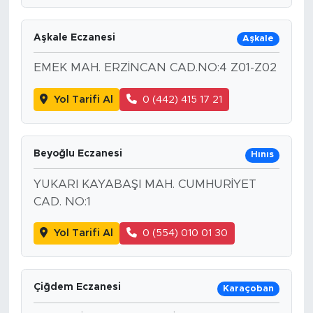
Aşkale Eczanesi
Aşkale
EMEK MAH. ERZİNCAN CAD.NO:4 Z01-Z02
Yol Tarifi Al
0 (442) 415 17 21
Beyoğlu Eczanesi
Hınıs
YUKARI KAYABAŞI MAH. CUMHURİYET
CAD. NO:1
Yol Tarifi Al
0 (554) 010 01 30
Çiğdem Eczanesi
Karaçoban