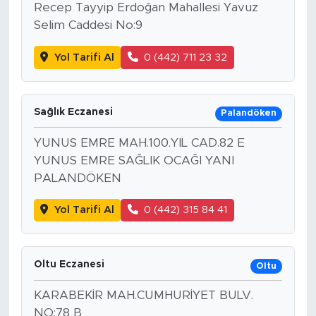
Recep Tayyip Erdoğan Mahallesi Yavuz
Selim Caddesi No:9
Yol Tarifi Al
0 (442) 711 23 32
Sağlık Eczanesi
Palandöken
YUNUS EMRE MAH.100.YIL CAD.82 E
YUNUS EMRE SAĞLIK OCAĞI YANI
PALANDÖKEN
Yol Tarifi Al
0 (442) 315 84 41
Oltu Eczanesi
Oltu
KARABEKİR MAH.CUMHURİYET BULV.
NO:78 B