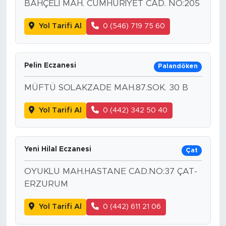
BAHÇELİ MAH. CUMHURİYET CAD. NO:205
Yol Tarifi Al
0 (546) 719 75 60
Pelin Eczanesi
Palandöken
MÜFTÜ SOLAKZADE MAH.87.SOK. 30 B
Yol Tarifi Al
0 (442) 342 50 40
Yeni Hilal Eczanesi
Çat
OYUKLU MAH.HASTANE CAD.NO:37 ÇAT-
ERZURUM
Yol Tarifi Al
0 (442) 611 21 06