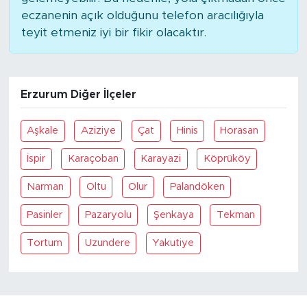
eczanenin açık olduğunu telefon aracılığıyla
teyit etmeniz iyi bir fikir olacaktır.
Erzurum Diğer İlçeler
Aşkale
Aziziye
Çat
Hinis
Horasan
İspir
Karaçoban
Karayazi
Köprüköy
Narman
Oltu
Olur
Palandöken
Pasinler
Pazaryolu
Şenkaya
Tekman
Tortum
Uzundere
Yakutiye