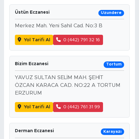
Üstün Eczanesi
Uzundere
Merkez Mah. Yeni Sahil Cad. No:3 B
Yol Tarifi Al
0 (442) 791 32 16
Bizim Eczanesi
Tortum
YAVUZ SULTAN SELİM MAH. ŞEHİT
ÖZCAN KARACA CAD. NO:22 A TORTUM
ERZURUM
Yol Tarifi Al
0 (442) 761 31 99
Derman Eczanesi
Karayazı