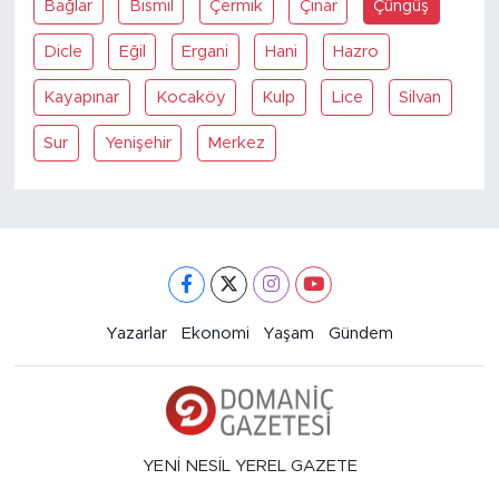
Bağlar
Bismil
Çermik
Çınar
Çüngüş
Dicle
Eğil
Ergani
Hani
Hazro
Kayapınar
Kocaköy
Kulp
Lice
Silvan
Sur
Yenişehir
Merkez
Yazarlar
Ekonomi
Yaşam
Gündem
YENİ NESİL YEREL GAZETE