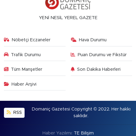
YENİ NESİL YEREL GAZETE
Nöbetçi Eczaneler
Hava Durumu
Trafik Durumu
Puan Durumu ve Fikstür
Tüm Manşetler
Son Dakika Haberleri
Haber Arşivi
Domaniç Gazetesi Copyright © 2022. Her hakkı
RSS
saklıdır.
Haber Yazılımı:
TE Bilişim