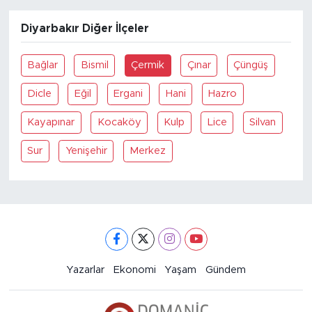
Diyarbakır Diğer İlçeler
Bağlar
Bismil
Çermik
Çınar
Çüngüş
Dicle
Eğil
Ergani
Hani
Hazro
Kayapınar
Kocaköy
Kulp
Lice
Silvan
Sur
Yenişehir
Merkez
Yazarlar
Ekonomi
Yaşam
Gündem