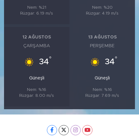
Nem: %21
Nem: %20
Rüzgar: 6.19 m/s
Rüzgar: 4.19 m/s
12 AĞUSTOS
13 AĞUSTOS
ÇARŞAMBA
PERŞEMBE
°
°
34
34
Güneşli
Güneşli
Nem: %16
Nem: %16
Rüzgar: 8.00 m/s
Rüzgar: 7.69 m/s