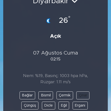
Diyarbakır
°
26
Açık
07 Ağustos Cuma
02:15
Nem: %19, Basınç: 1003 hpa hPa,
Rüzgar: 1.11 m/s
Bağlar
Bismil
Çermik
Çınar
Çüngüş
Dicle
Eğil
Ergani