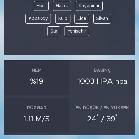
Hani
Hazro
Kayapınar
Kocaköy
Kulp
Lice
Silvan
Sur
Yenişehir
NEM
BASINÇ
%19
1003 HPA
hpa
RÜZGAR
EN DÜŞÜK / EN YÜKSEK
°
°
1.11 M/S
24
/ 39