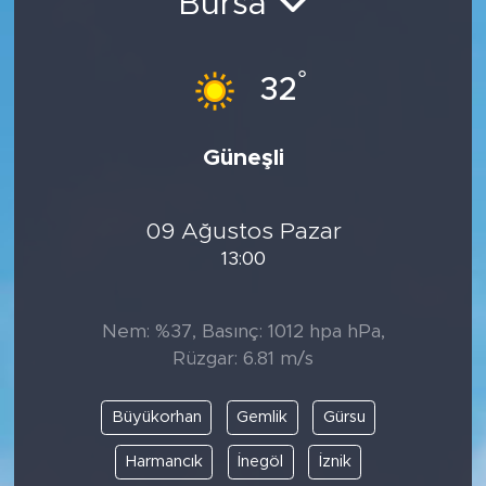
Bursa
°
32
Güneşli
09 Ağustos Pazar
13:00
Nem: %37, Basınç: 1012 hpa hPa,
Rüzgar: 6.81 m/s
Büyükorhan
Gemlik
Gürsu
Harmancık
İnegöl
İznik