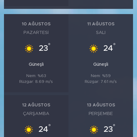
10 AĞUSTOS
11 AĞUSTOS
PAZARTESI
SALI
°
°
23
24
Güneşli
Güneşli
Nem: %63
Nem: %59
Rüzgar: 8.69 m/s
Rüzgar: 7.61 m/s
12 AĞUSTOS
13 AĞUSTOS
ÇARŞAMBA
PERŞEMBE
°
°
24
23