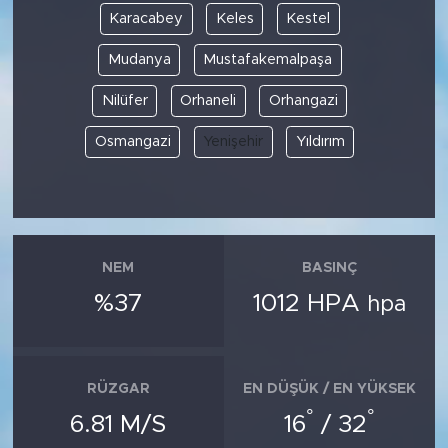
Karacabey
Keles
Kestel
Mudanya
Mustafakemalpaşa
Nilüfer
Orhaneli
Orhangazi
Osmangazi
Yenişehir
Yıldırım
NEM
BASINÇ
%37
1012 HPA
hpa
RÜZGAR
EN DÜŞÜK / EN YÜKSEK
°
°
6.81 M/S
16
/ 32