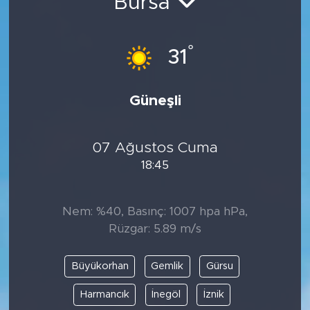
Bursa
°
31
Güneşli
07 Ağustos Cuma
18:45
Nem: %40, Basınç: 1007 hpa hPa,
Rüzgar: 5.89 m/s
Büyükorhan
Gemlik
Gürsu
Harmancık
İnegöl
İznik