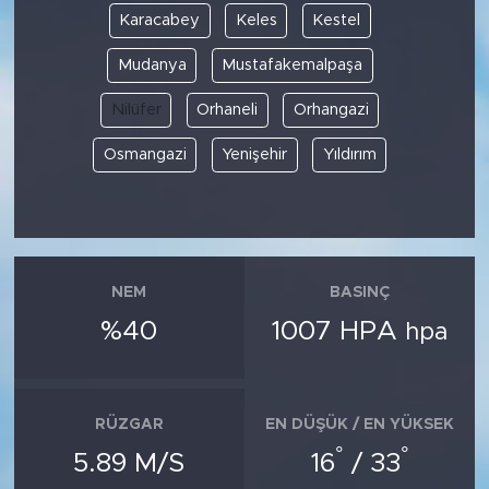
Karacabey
Keles
Kestel
Mudanya
Mustafakemalpaşa
Nilüfer
Orhaneli
Orhangazi
Osmangazi
Yenişehir
Yıldırım
NEM
BASINÇ
%40
1007 HPA
hpa
RÜZGAR
EN DÜŞÜK / EN YÜKSEK
°
°
5.89 M/S
16
/ 33