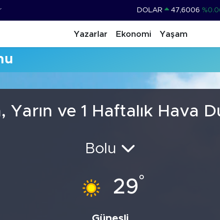
r
DOLAR
47,6006
%0.0
EURO
55,0250
%0.0
Yazarlar
Ekonomi
Yaşam
STERLİN
64,2398
%0.
mu
GRAM ALTIN
6500.87
%0.1
BİST100
13.799
%7
BITCOIN
64.643,95
%0.1
 Yarın ve 1 Haftalık Hava 
Bolu
°
29
Güneşli