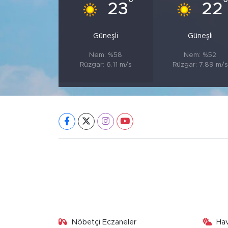
°
23
22
Güneşli
Güneşli
Nem: %58
Nem: %52
Rüzgar: 6.11 m/s
Rüzgar: 7.89 m/s
Nöbetçi Eczaneler
Ha