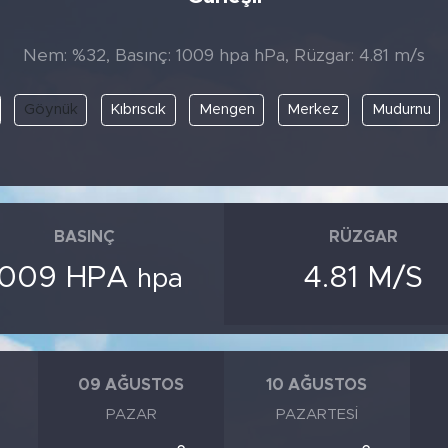
Nem: %32, Basınç: 1009 hpa hPa, Rüzgar: 4.81 m/s
Göynük
Kıbrıscık
Mengen
Merkez
Mudurnu
BASINÇ
RÜZGAR
1009 HPA
4.81 M/S
hpa
09 AĞUSTOS
10 AĞUSTOS
PAZAR
PAZARTESI