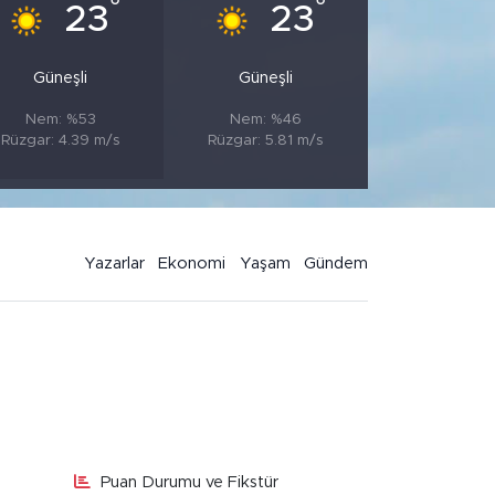
°
°
23
23
Güneşli
Güneşli
Nem: %53
Nem: %46
Rüzgar: 4.39 m/s
Rüzgar: 5.81 m/s
Yazarlar
Ekonomi
Yaşam
Gündem
Puan Durumu ve Fikstür