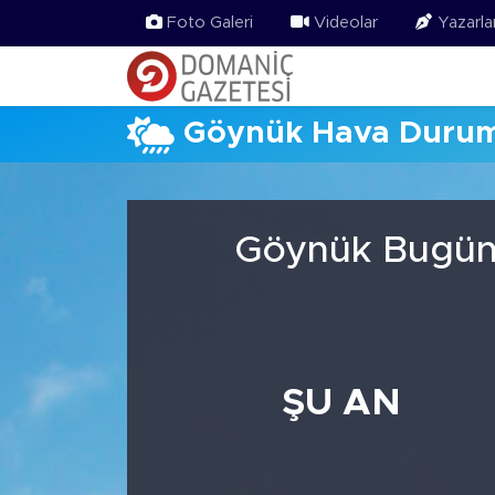
Foto Galeri
Videolar
Yazarla
Göynük Hava Duru
Göynük Bugün,
ŞU AN