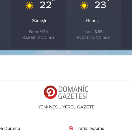
°
°
°
22
23
Güneşli
Güneşli
Nem: %54
Nem: %56
Rüzgar: 9.50 m/s
Rüzgar: 8.00 m/s
YENİ NESİL YEREL GAZETE
va Durumu
Trafik Durumu