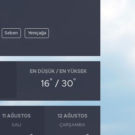
Seben
Yeniçağa
EN DÜŞÜK / EN YÜKSEK
°
°
16
/ 30
11 AĞUSTOS
12 AĞUSTOS
SALI
ÇARŞAMBA