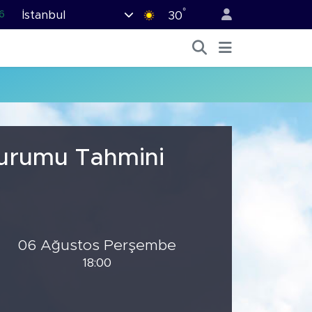
°
İstanbul
6
30
2
2
2
0
6
Durumu Tahmini
06 Ağustos Perşembe
18:00