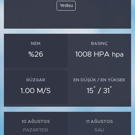
Yedisu
NEM
BASINÇ
%26
1008 HPA
hpa
RÜZGAR
EN DÜŞÜK / EN YÜKSEK
°
°
1.00 M/S
15
/ 31
10 AĞUSTOS
11 AĞUSTOS
PAZARTESI
SALI