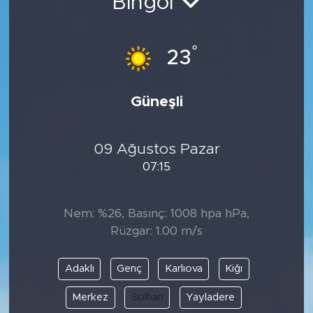
Bingöl
°
23
Güneşli
09 Ağustos Pazar
07:15
Nem: %26, Basınç: 1008 hpa hPa,
Rüzgar: 1.00 m/s
Adaklı
Genç
Karlıova
Kiğı
Merkez
Solhan
Yayladere