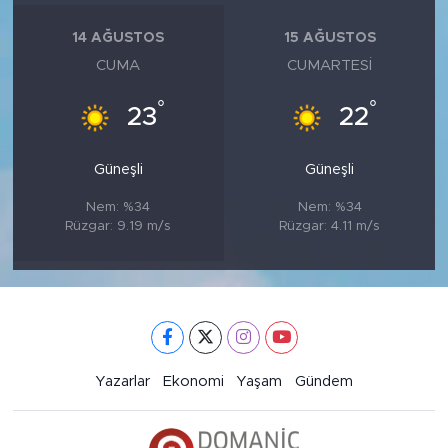
14 AĞUSTOS
15 AĞUSTOS
CUMA
CUMARTESI
°
°
23
22
Güneşli
Güneşli
Nem: %34
Nem: %34
Rüzgar: 9.19 m/s
Rüzgar: 4.11 m/s
Yazarlar
Ekonomi
Yaşam
Gündem