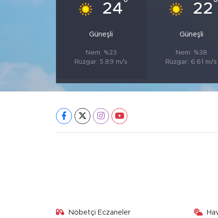
°
24
22
Güneşli
Güneşli
Nem: %23
Nem: %38
Rüzgar: 5.89 m/s
Rüzgar: 6.61 m/s
Nöbetçi Eczaneler
Ha