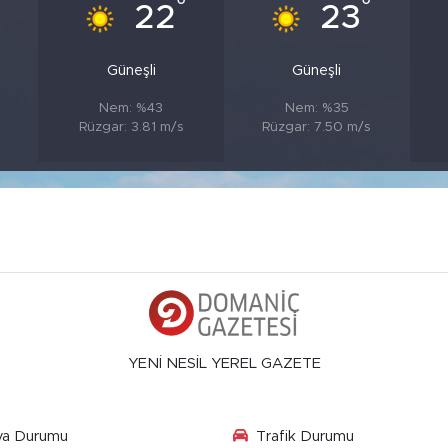
°
°
°
22
23
Güneşli
Güneşli
Nem: %43
Nem: %35
Rüzgar: 3.81 m/s
Rüzgar: 7.50 m/s
YENİ NESİL YEREL GAZETE
va Durumu
Trafik Durumu