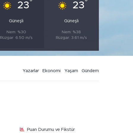
°
°
23
23
Güneşli
Güneşli
Nem: %30
Nem: %38
Rüzgar: 6.50 m/s
Rüzgar: 3.61 m/s
Yazarlar
Ekonomi
Yaşam
Gündem
Puan Durumu ve Fikstür