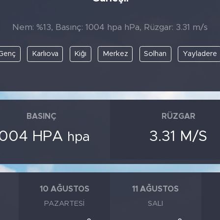
Nem: %13, Basınç: 1004 hpa hPa, Rüzgar: 3.31 m/s
Genç
Karlıova
Kiğı
Merkez
Solhan
Yayladere
BASINÇ
RÜZGAR
1004 HPA
3.31 M/S
hpa
10 AĞUSTOS
11 AĞUSTOS
PAZARTESI
SALI