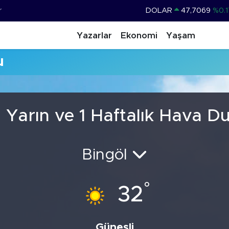
r
DOLAR
47,7069
%0.1
EURO
55,0265
%0.0
Yazarlar
Ekonomi
Yaşam
STERLİN
64,1897
%0.0
u
GRAM ALTIN
6618.49
%2.1
BİST100
13.887
%6
BITCOIN
64.360,53
%-0.7
 Yarın ve 1 Haftalık Hava 
Bingöl
°
32
Güneşli