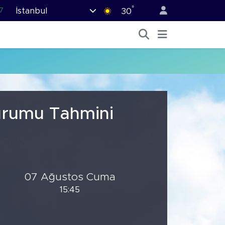
°
İstanbul
7
30
1
2
2
4
6
Durumu Tahmini
07 Ağustos Cuma
15:45