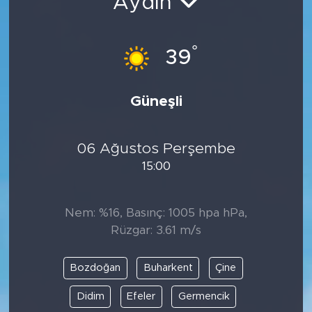
Aydın
°
39
Güneşli
06 Ağustos Perşembe
15:00
Nem: %16, Basınç: 1005 hpa hPa,
Rüzgar: 3.61 m/s
Bozdoğan
Buharkent
Çine
Didim
Efeler
Germencik