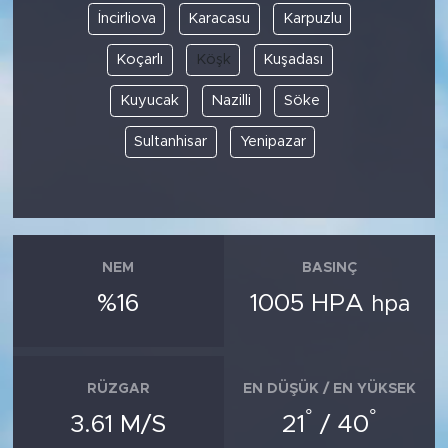
İncirliova
Karacasu
Karpuzlu
Koçarlı
Köşk
Kuşadası
Kuyucak
Nazilli
Söke
Sultanhisar
Yenipazar
NEM
BASINÇ
%16
1005 HPA
hpa
RÜZGAR
EN DÜŞÜK / EN YÜKSEK
°
°
3.61 M/S
21
/ 40