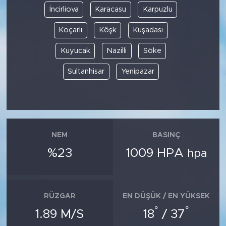
İncirliova
Karacasu
Karpuzlu
Koçarlı
Köşk
Kuşadası
Kuyucak
Nazilli
Söke
Sultanhisar
Yenipazar
NEM
BASINÇ
%23
1009 HPA
hpa
RÜZGAR
EN DÜŞÜK / EN YÜKSEK
°
°
1.89 M/S
18
/ 37