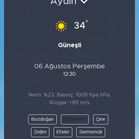
Aydın
°
34
Güneşli
06 Ağustos Perşembe
12:30
Nem: %23, Basınç: 1009 hpa hPa,
Rüzgar: 1.89 m/s
Bozdoğan
Buharkent
Çine
Didim
Efeler
Germencik