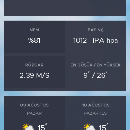
NEM
BASINÇ
%81
1012 HPA
hpa
RÜZGAR
EN DÜŞÜK / EN YÜKSEK
°
°
2.39 M/S
9
/ 26
09 AĞUSTOS
10 AĞUSTOS
PAZAR
PAZARTESI
°
°
15
15