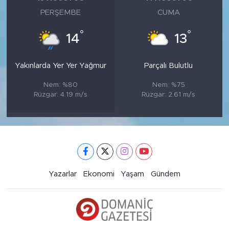
PERŞEMBE
CUMA
°
°
14
13
Yakınlarda Yer Yer Yağmur
Parçalı Bulutlu
Nem: %80
Nem: %75
Rüzgar: 4.19 m/s
Rüzgar: 2.61 m/s
Yazarlar
Ekonomi
Yaşam
Gündem