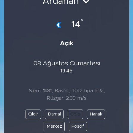
Ardahan
°
14
Açık
08 Ağustos Cumartesi
19:45
Nem: %81, Basınç: 1012 hpa hPa,
Rüzgar: 2.39 m/s
Çıldır
Damal
Göle
Hanak
Merkez
Posof