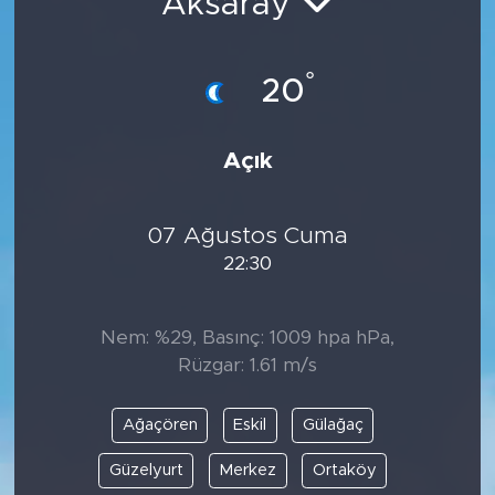
Aksaray
°
20
Açık
07 Ağustos Cuma
22:30
Nem: %29, Basınç: 1009 hpa hPa,
Rüzgar: 1.61 m/s
Ağaçören
Eskil
Gülağaç
Güzelyurt
Merkez
Ortaköy