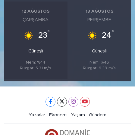
12 AĞUSTOS
13 AĞUSTOS
ÇARŞAMBA
PERŞEMBE
°
°
23
24
Güneşli
Güneşli
Nem: %44
Nem: %46
Rüzgar: 5.31 m/s
Rüzgar: 6.39 m/s
Yazarlar
Ekonomi
Yaşam
Gündem