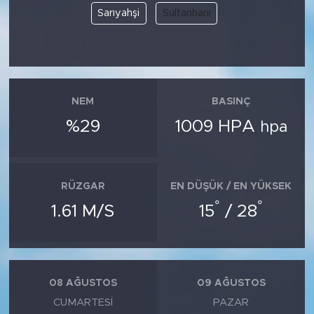
Sarıyahşi
Sultanhanı
NEM
BASINÇ
%29
1009 HPA
hpa
RÜZGAR
EN DÜŞÜK / EN YÜKSEK
°
°
1.61 M/S
15
/ 28
08 AĞUSTOS
09 AĞUSTOS
CUMARTESI
PAZAR