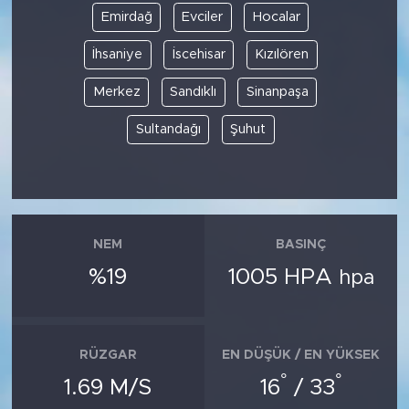
Emirdağ
Evciler
Hocalar
İhsaniye
İscehisar
Kızılören
Merkez
Sandıklı
Sinanpaşa
Sultandağı
Şuhut
NEM
BASINÇ
%19
1005 HPA
hpa
RÜZGAR
EN DÜŞÜK / EN YÜKSEK
°
°
1.69 M/S
16
/ 33