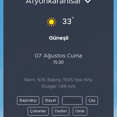
Afyonkarahisar
°
33
Güneşli
07 Ağustos Cuma
15:30
Nem: %19, Basınç: 1005 hpa hPa,
Rüzgar: 1.69 m/s
Başmakçı
Bayat
Bolvadin
Çay
Çobanlar
Dazkırı
Dinar